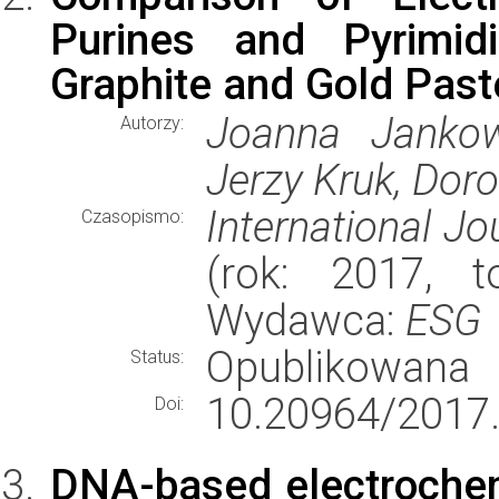
Purines and Pyrimi
Graphite and Gold Past
Joanna Jankow
Autorzy:
Jerzy Kruk, Dor
International Jo
Czasopismo:
(rok: 2017, t
Wydawca:
ESG
Opublikowana
Status:
10.20964/2017.
Doi:
DNA-based electrochem