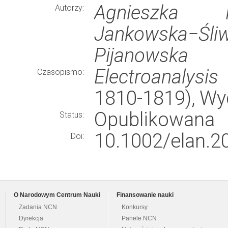
Agnieszka P
Autorzy:
Jankowska−Śliw
Pijanowska
Electroanalysis
Czasopismo:
1810-1819), W
Opublikowana
Status:
10.1002/elan.2
Doi:
O Narodowym Centrum Nauki
Finansowanie nauki
Zadania NCN
Konkursy
Dyrekcja
Panele NCN