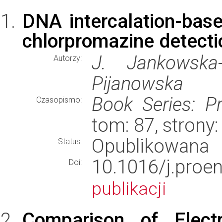
DNA intercalation-bas
chlorpromazine detecti
J. Jankowska-
Autorzy:
Pijanowska
Book Series: P
Czasopismo:
tom: 87, stron
Opublikowana
Status:
10.1016/j.pr
Doi:
publikacji
Comparison of Electr