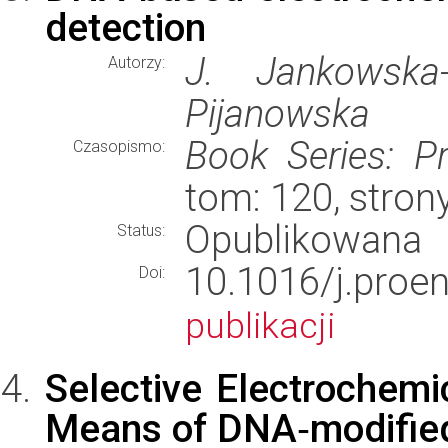
detection
J. Jankowska-
Autorzy:
Pijanowska
Book Series: P
Czasopismo:
tom: 120, stron
Opublikowana
Status:
10.1016/j.pr
Doi:
publikacji
Selective Electrochemic
Means of DNA‐modified