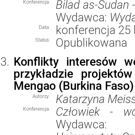
Bilad as-Sudan - 
Konferencja:
Wydawca:
Wyda
konferencja 25 
Data:
Opublikowana
Status:
Konflikty interesów 
przykładzie projektó
Mengao (Burkina Faso)
Katarzyna Meis
Autorzy:
Człowiek - wo
Konferencja:
Wydawca