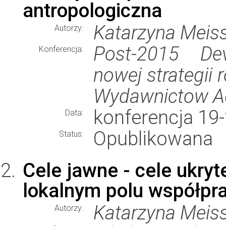
antropologiczna
Katarzyna Meis
Autorzy:
Post-2015 De
Konferencja:
nowej strategii 
Wydawnictow A
konferencja 19-
Data:
Opublikowana
Status:
Cele jawne - cele ukry
lokalnym polu współpr
Katarzyna Meis
Autorzy: