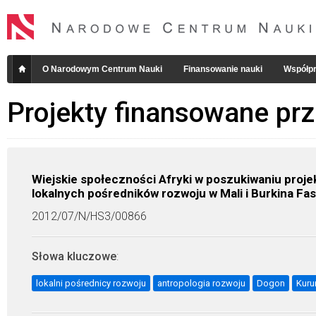
O Narodowym Centrum Nauki
Finansowanie nauki
Współpr
Projekty finansowane pr
Wiejskie społeczności Afryki w poszukiwaniu pro
lokalnych pośredników rozwoju w Mali i Burkina Fa
2012/07/N/HS3/00866
Słowa kluczowe
:
lokalni pośrednicy rozwoju
antropologia rozwoju
Dogon
Kur