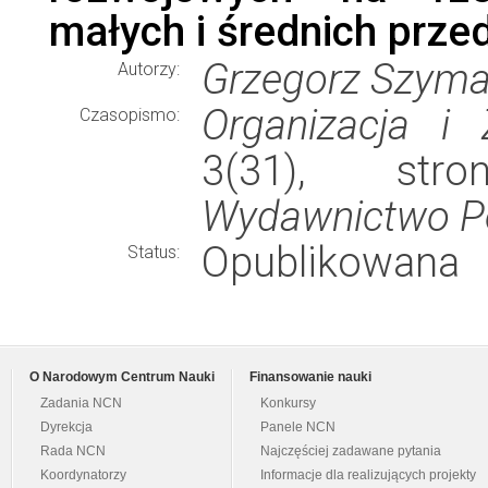
małych i średnich prze
Grzegorz Szymań
Autorzy:
Organizacja i 
Czasopismo:
3(31), stro
Wydawnictwo Pol
Opublikowana
Status:
O Narodowym Centrum Nauki
Finansowanie nauki
Zadania NCN
Konkursy
Dyrekcja
Panele NCN
Rada NCN
Najczęściej zadawane pytania
Koordynatorzy
Informacje dla realizujących projekty