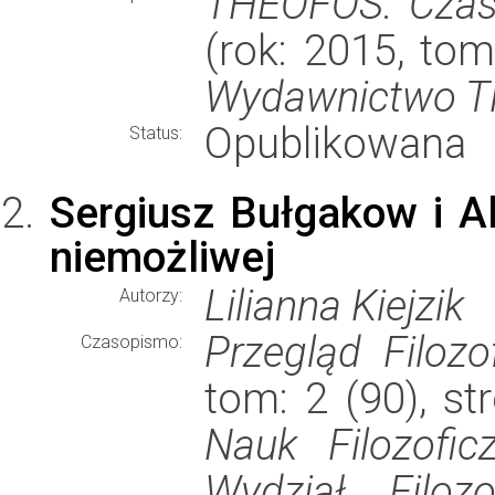
THEOFOS. Czaso
(rok: 2015, tom
Wydawnictwo 
Opublikowana
Status:
Sergiusz Bułgakow i Al
niemożliwej
Lilianna Kiejzik
Autorzy:
Przegląd Filozo
Czasopismo:
tom: 2 (90), s
Nauk Filozofic
Wydział Filozo