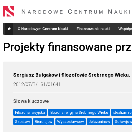
O Narodowym Centrum Nauki
Finansowanie nauki
Współpr
Projekty finansowane pr
Sergiusz Bułgakow i filozofowie Srebrnego Wieku. 
2012/07/B/HS1/01641
Słowa kluczowe
:
Filozofia rosyjska
filozofia religijna Srebrnego Wieku
idealizm ro
Szestow
Bierdiajew
Wyszesławcew
Jelczaninow
Sołowjo