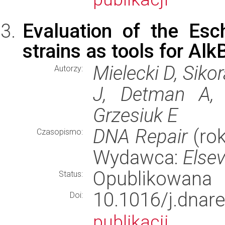
Evaluation of the Es
strains as tools for Alk
Mielecki D, Siko
Autorzy:
J, Detman A, 
Grzesiuk E
DNA Repair
(rok
Czasopismo:
Wydawca:
Elsev
Opublikowana
Status:
10.1016/j.dn
Doi:
publikacji