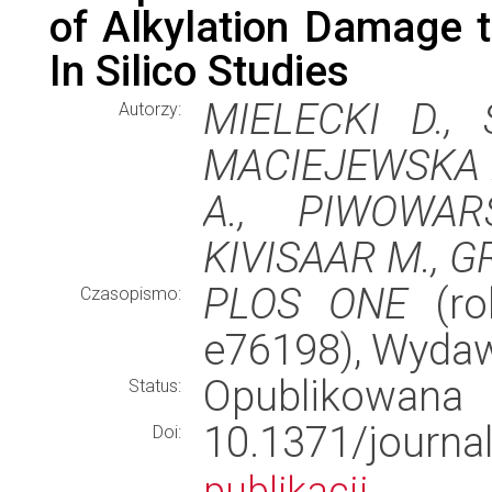
of Alkylation Damage t
In Silico Studies
MIELECKI D.,
Autorzy:
MACIEJEWSKA A
A., PIWOWAR
KIVISAAR M., G
PLOS ONE
(rok
Czasopismo:
e76198), Wyda
Opublikowana
Status:
10.1371/jour
Doi:
publikacji