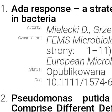
Ada response – a strate
in bacteria
Mielecki D., Grze
Autorzy:
FEMS Microbiolo
Czasopismo:
strony: 1–1
European Microb
Opublikowana
Status:
10.1111/1574-
Doi:
Pseudomonas putid
Comprise Different De