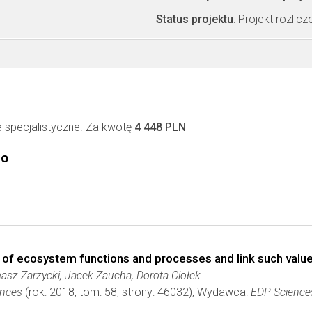
Status projektu
: Projekt rozlic
specjalistyczne. Za kwotę
4 448 PLN
go
of ecosystem functions and processes and link such valu
asz Zarzycki, Jacek Zaucha, Dorota Ciołek
ences
(rok: 2018, tom: 58, strony: 46032), Wydawca:
EDP Science