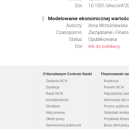
Doi:
10.1051/shsconf/2
Modelowanie ekonomicznej wartości 
Autorzy:
Ilona Wrześniewska 
Czasopismo:
Zarządzanie i Finans
Status:
Opublikowana
Doi:
link do publikacji
O Narodowym Centrum Nauki
Finansowanie na
Zadania NCN
Konkursy
Dyrekcja
Panele NCN
Rada NCN
Najczęściej za
Koordynatorzy
Informacje dla r
Struktura
Pomoc publicz
Akty prawne
Statystyki konk
Oferty pracy
Przykłady fina
Zamówienia publiczne
Baza ofert prac