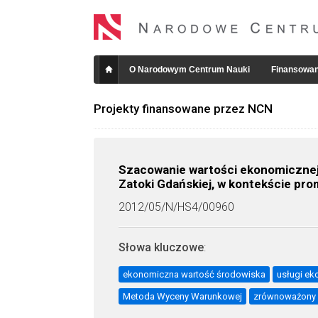
O Narodowym Centrum Nauki
Finansowan
Projekty finansowane przez NCN
Szacowanie wartości ekonomicznej
Zatoki Gdańskiej, w kontekście p
2012/05/N/HS4/00960
Słowa kluczowe
:
ekonomiczna wartość środowiska
usługi e
Metoda Wyceny Warunkowej
zrównoważony 