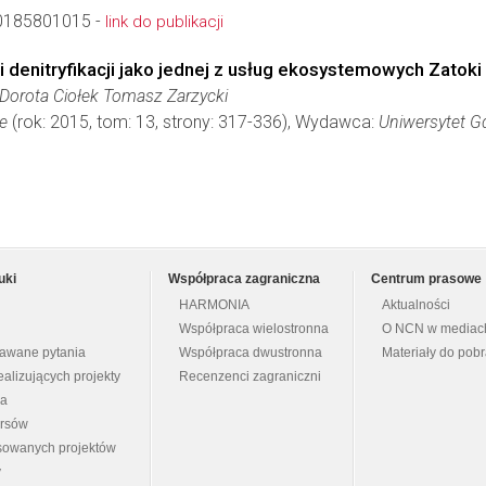
0185801015 -
link do publikacji
denitryfikacji jako jednej z usług ekosystemowych Zatok
Dorota Ciołek Tomasz Zarzycki
e
(rok: 2015, tom: 13, strony: 317-336), Wydawca:
Uniwersytet G
uki
Współpraca zagraniczna
Centrum prasowe
HARMONIA
Aktualności
Współpraca wielostronna
O NCN w mediac
dawane pytania
Współpraca dwustronna
Materiały do pob
ealizujących projekty
Recenzenci zagraniczni
na
ursów
nsowanych projektów
y