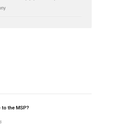
zony
e to the MSP?
s