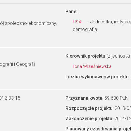
Panel
:
- Jednostka, instytuc
HS4
wój społeczno-ekonomiczny,
demografia
Kierownik projektu
(z jednostki 
rafii i Geografii
Ilona Wrześniewska
Liczba wykonawców projektu
:
2012-03-15
Przyznana kwota
: 59 600 PLN
Rozpoczęcie projektu
: 2013-0
Zakończenie projektu
: 2014-1
Planowany czas trwania proje