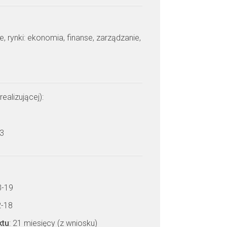
je, rynki: ekonomia, finanse, zarządzanie,
realizującej):
 3
3-19
2-18
ktu
: 21 miesięcy (z wniosku)