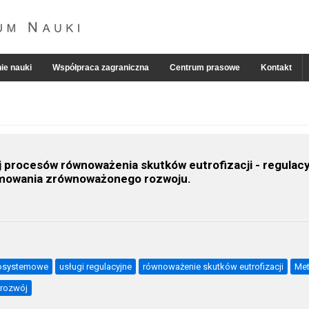
ie nauki
Współpraca zagraniczna
Centrum prasowe
Kontakt
 procesów równoważenia skutków eutrofizacji - regula
romowania zrównoważonego rozwoju.
kosystemowe
usługi regulacyjne
równoważenie skutków eutrofizacji
Met
rozwój