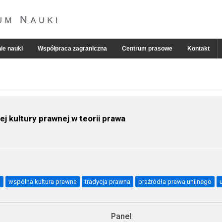
ie nauki
Współpraca zagraniczna
Centrum prasowe
Kontakt
j kultury prawnej w teorii prawa
a
wspólna kultura prawna
tradycja prawna
praźródła prawa unijnego
Panel
: