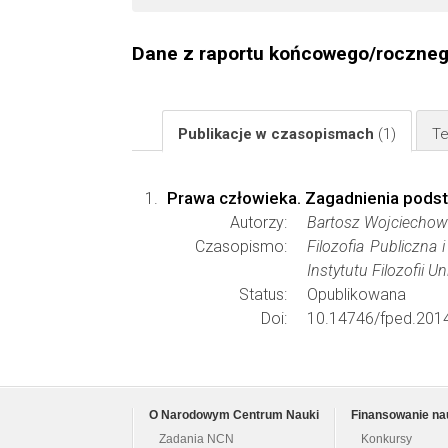
Dane z raportu końcowego/roczne
Publikacje w czasopismach
(1)
Te
Prawa człowieka. Zagadnienia pod
Autorzy:
Bartosz Wojciechow
Czasopismo:
Filozofia Publiczna
Instytutu Filozofii 
Status:
Opublikowana
Doi:
10.14746/fped.2014
O Narodowym Centrum Nauki
Finansowanie na
Zadania NCN
Konkursy