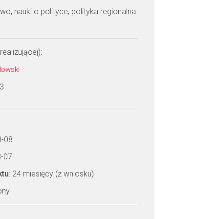
wo, nauki o polityce, polityka regionalna
realizującej):
adowski
 3
3-08
3-07
ktu
: 24 miesięcy (z wniosku)
zony