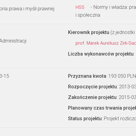
- Normy i władza: pra
HS5
toria prawa i myśli prawnej
i społeczna
Kierownik projektu
(z jednostki 
Administracji
prof. Marek Aureliusz Zirk-S
Liczba wykonawców projektu
:
3-15
Przyznana kwota
: 193 050 PLN
Rozpoczęcie projektu
: 2013-0
Zakończenie projektu
: 2015-0
Planowany czas trwania proje
Status projektu
: Projekt rozlic