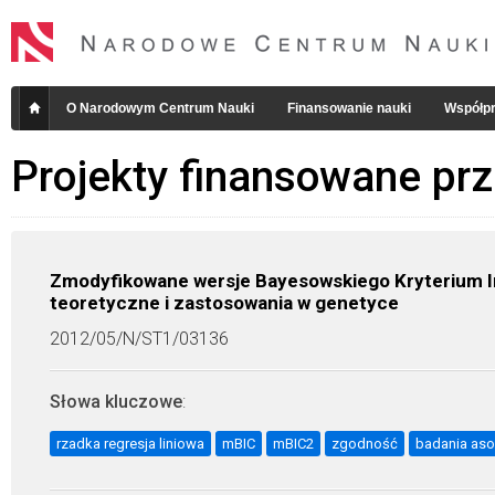
O Narodowym Centrum Nauki
Finansowanie nauki
Współpr
Projekty finansowane pr
Zmodyfikowane wersje Bayesowskiego Kryterium Inf
teoretyczne i zastosowania w genetyce
2012/05/N/ST1/03136
Słowa kluczowe
:
rzadka regresja liniowa
mBIC
mBIC2
zgodność
badania aso