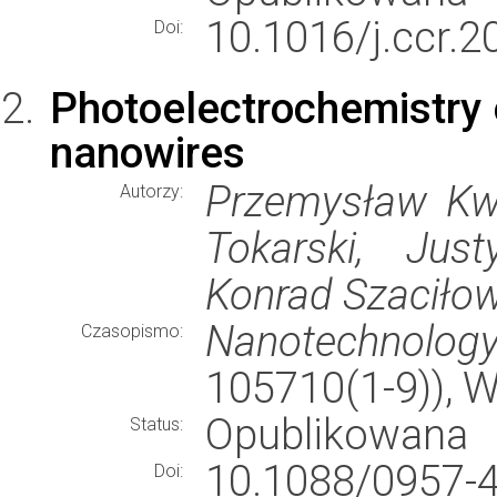
10.1016/j.ccr.2
Doi:
Photoelectrochemistry 
nanowires
Przemysław Kwo
Autorzy:
Tokarski, Jus
Konrad Szaciłow
Nanotechnolog
Czasopismo:
105710(1-9)), 
Opublikowana
Status:
10.1088/0957
Doi: