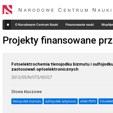
O Narodowym Centrum Nauki
Finansowanie nauki
Współpr
Projekty finansowane pr
Fotoelektrochemia tlenojodku bizmutu i sulfojod
zastosowań optoelektronicznych
2012/05/N/ST5/00327
Słowa kluczowe
:
tlenojodek bizmutu
sulfojodek antymonu
efekt PEPS
fotoelek