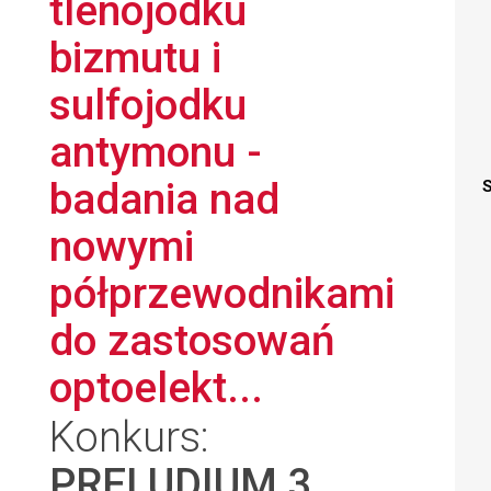
tlenojodku
bizmutu i
sulfojodku
antymonu -
badania nad
S
nowymi
półprzewodnikami
do zastosowań
optoelekt...
Konkurs:
PRELUDIUM 3
,