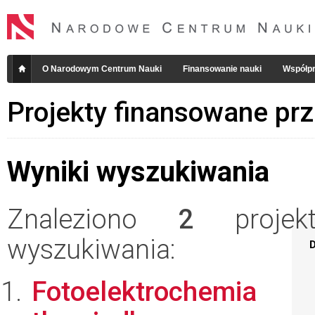
O Narodowym Centrum Nauki
Finansowanie nauki
Współpr
Projekty finansowane pr
Wyniki wyszukiwania
Znaleziono
2
projekt
wyszukiwania:
D
Fotoelektrochemia