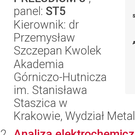
panel:
ST5
Kierownik: dr
Przemysław
A
Szczepan Kwolek
Akademia
Górniczo-Hutnicza
im. Stanisława
Staszica w
Krakowie, Wydział Metal
Analiza elektrochemicz