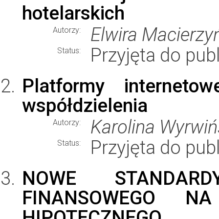
hotelarskich
Elwira Macierzy
Autorzy:
Przyjęta do publ
Status:
Platformy interneto
współdzielenia
Karolina Wyrwiń
Autorzy:
Przyjęta do publ
Status:
NOWE STANDARD
FINANSOWEGO NA
HIPOTECZNEGO