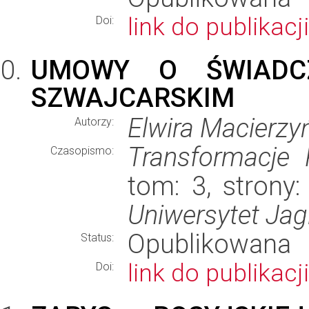
link do publikacji
Doi:
UMOWY O ŚWIADC
SZWAJCARSKIM
Elwira Macierzy
Autorzy:
Transformacje
Czasopismo:
tom: 3, strony:
Uniwersytet Jagi
Opublikowana
Status:
link do publikacji
Doi: