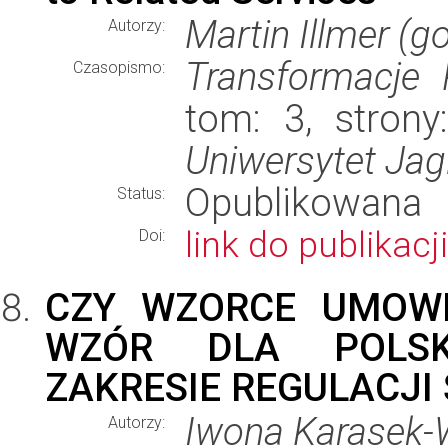
Martin Illmer (
Autorzy:
Transformacje
Czasopismo:
tom: 3, strony
Uniwersytet Jagi
Opublikowana
Status:
link do publikacji
Doi:
CZY WZORCE UMOWN
WZÓR DLA POLS
ZAKRESIE REGULACJI
Iwona Karasek-
Autorzy: