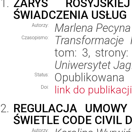
ZARYS ROSYJSKIE
ŚWIADCZENIA USŁUG
Marlena Pecyna
Autorzy:
Transformacje
Czasopismo:
tom: 3, strony:
Uniwersytet Jagi
Opublikowana
Status:
link do publikacji
Doi:
REGULACJA UMOWY 
ŚWIETLE CODE CIVIL 
Autorzy: