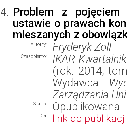
Problem z pojęciem
ustawie o prawach ko
mieszanych z obowiązk
Fryderyk Zoll
Autorzy:
IKAR Kwartalni
Czasopismo:
(rok: 2014, tom:
Wydawca:
Wyd
Zarządzania Un
Opublikowana
Status:
link do publikacji
Doi: