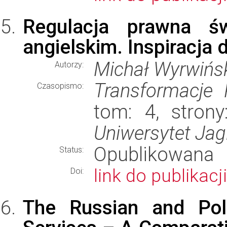
Regulacja prawna ś
angielskim. Inspiracja
Michał Wyrwińs
Autorzy:
Transformacje
Czasopismo:
tom: 4, strony
Uniwersytet Jagi
Opublikowana
Status:
link do publikacji
Doi:
The Russian and Pol