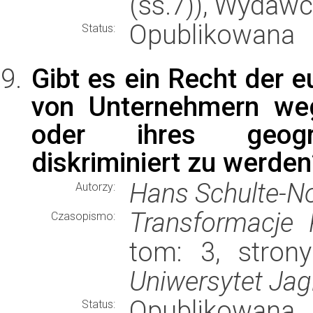
(ss.7)), Wydaw
Opublikowana
Status:
Gibt es ein Recht der e
von Unternehmern weg
oder ihres geogra
diskriminiert zu werden
Hans Schulte-N
Autorzy:
Transformacje
Czasopismo:
tom: 3, strony
Uniwersytet Jagi
Opublikowana
Status: