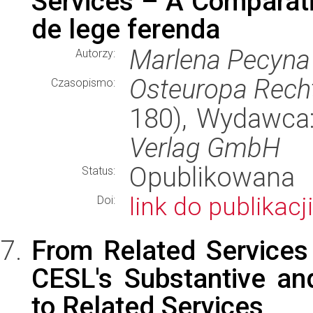
Services – A Compara
de lege ferenda
Marlena Pecyna
Autorzy:
Osteuropa Rech
Czasopismo:
180), Wydawca
Verlag GmbH
Opublikowana
Status:
link do publikacji
Doi:
From Related Services
CESL's Substantive an
to Related Services