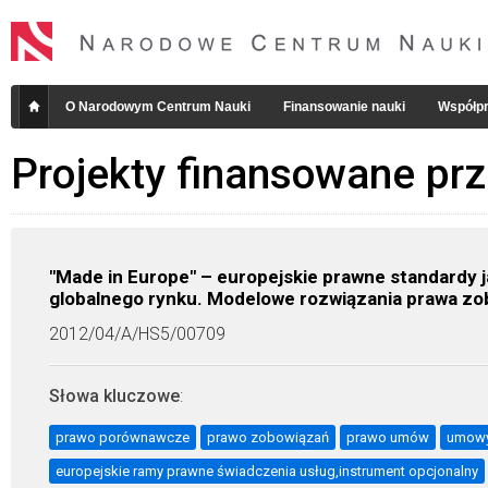
O Narodowym Centrum Nauki
Finansowanie nauki
Współpr
Projekty finansowane pr
"Made in Europe" – europejskie prawne standardy
globalnego rynku. Modelowe rozwiązania prawa zo
2012/04/A/HS5/00709
Słowa kluczowe
:
prawo porównawcze
prawo zobowiązań
prawo umów
umowy
europejskie ramy prawne świadczenia usług,instrument opcjonalny