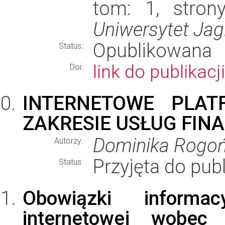
tom: 1, stron
Uniwersytet Jagi
Opublikowana
Status:
link do publikacji
Doi:
INTERNETOWE PLAT
ZAKRESIE USŁUG FI
Dominika Rogo
Autorzy:
Przyjęta do publ
Status:
Obowiązki informac
internetowej wobec