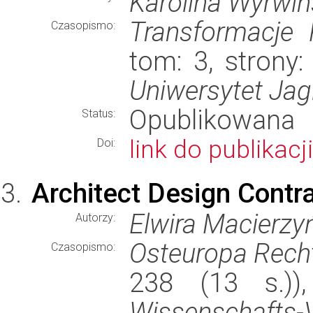
Karolina Wyrwi
Transformacje
Czasopismo:
tom: 3, strony:
Uniwersytet Jagi
Opublikowana
Status:
link do publikacji
Doi:
Architect Design Contr
Elwira Macierzy
Autorzy:
Osteuropa Rech
Czasopismo:
238 (13 s.)
Wissenschafts-