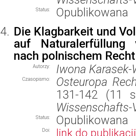
Opublikowana
Status:
Die Klagbarkeit und Vo
auf Naturalerfüllung 
nach polnischem Recht
Iwona Karasek-
Autorzy:
Osteuropa Rech
Czasopismo:
131-142 (11 s
Wissenschafts-
Opublikowana
Status:
link do publikacji
Doi: