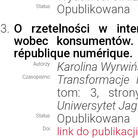
Opublikowana
Status:
O rzetelności w inte
wobec konsumentów. 
république numérique.
Karolina Wyrwi
Autorzy:
Transformacje
Czasopismo:
tom: 3, stron
Uniwersytet Jagi
Opublikowana
Status:
link do publikacji
Doi: