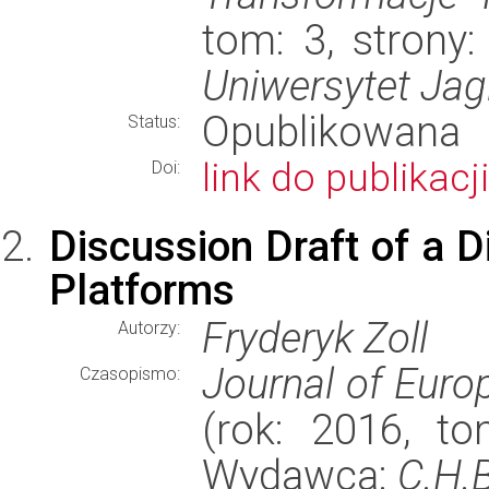
tom: 3, strony:
Uniwersytet Jagi
Opublikowana
Status:
link do publikacji
Doi:
Discussion Draft of a D
Platforms
Fryderyk Zoll
Autorzy:
Journal of Eur
Czasopismo:
(rok: 2016, to
Wydawca:
C.H.