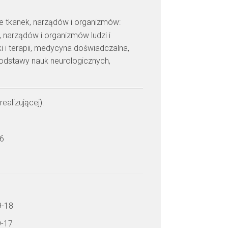
ie tkanek, narządów i organizmów:
 narządów i organizmów ludzi i
i i terapii, medycyna doświadczalna,
odstawy nauk neurologicznych,
realizującej):
 6
9-18
9-17