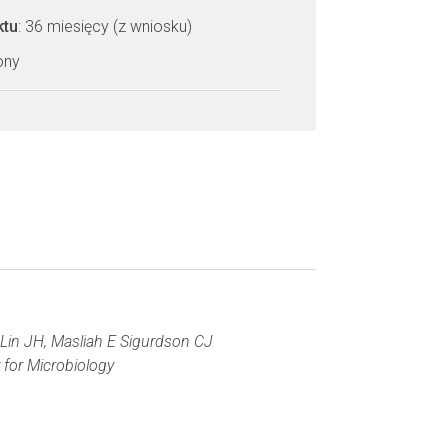
ktu
: 36 miesięcy (z wniosku)
zony
, Lin JH, Masliah E Sigurdson CJ
 for Microbiology