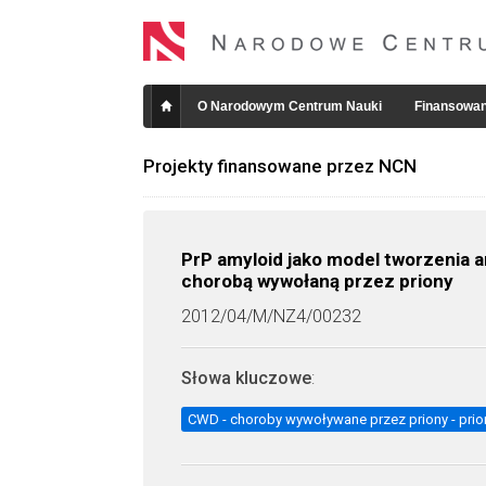
O Narodowym Centrum Nauki
Finansowan
Projekty finansowane przez NCN
PrP amyloid jako model tworzenia 
chorobą wywołaną przez priony
2012/04/M/NZ4/00232
Słowa kluczowe
:
CWD - choroby wywoływane przez priony - prion