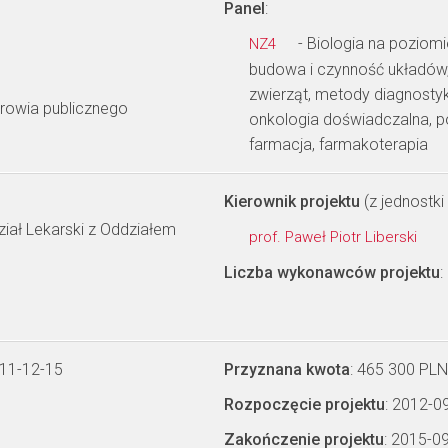
Panel
:
- Biologia na poziom
NZ4
budowa i czynność układów,
zwierząt, metody diagnostyk
rowia publicznego
onkologia doświadczalna, p
farmacja, farmakoterapia
Kierownik projektu
(z jednostki 
iał Lekarski z Oddziałem
prof. Paweł Piotr Liberski
Liczba wykonawców projektu
:
011-12-15
Przyznana kwota
: 465 300 PLN
Rozpoczęcie projektu
: 2012-0
Zakończenie projektu
: 2015-0