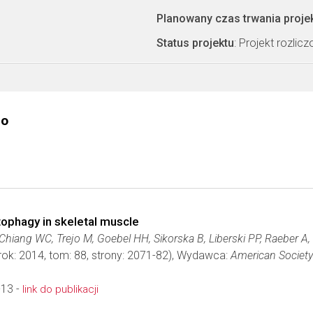
Planowany czas trwania proje
Status projektu
: Projekt rozlic
go
tophagy in skeletal muscle
, Chiang WC, Trejo M, Goebel HH, Sikorska B, Liberski PP, Raeber A
rok: 2014, tom: 88, strony: 2071-82), Wydawca:
American Society
-13 -
link do publikacji