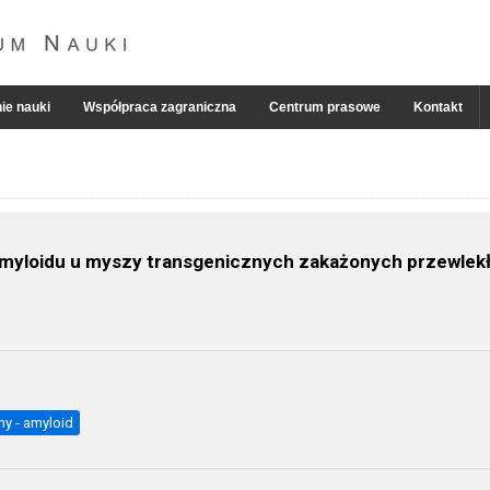
ie nauki
Współpraca zagraniczna
Centrum prasowe
Kontakt
amyloidu u myszy transgenicznych zakażonych przewlek
y - amyloid