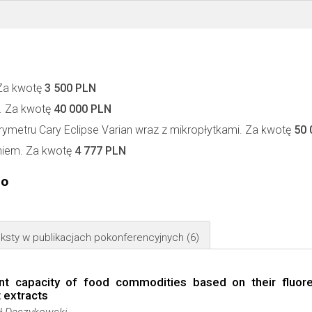
 Za kwotę
3 500 PLN
. Za kwotę
40 000 PLN
rymetru Cary Eclipse Varian wraz z mikropłytkami. Za kwotę
50 
iem. Za kwotę
4 777 PLN
go
ksty w publikacjach pokonferencyjnych
(6)
dant capacity of food commodities based on their fluor
 extracts