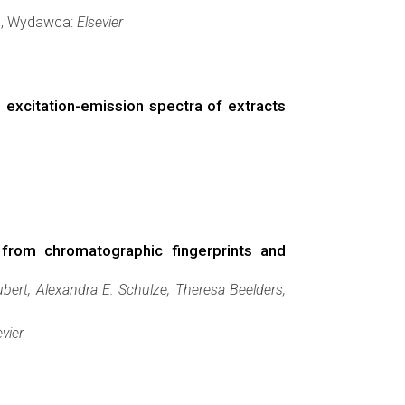
1), Wydawca:
Elsevier
 excitation-emission spectra of extracts
s from chromatographic fingerprints and
bert, Alexandra E. Schulze, Theresa Beelders,
evier