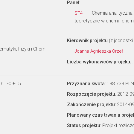
Panel
:
- Chemia analityczna 
ST4
teoretyczne w chemii, chem
Kierownik projektu
(z jednostki 
tyki, Fizyki i Chemii
Joanna Agnieszka Orzeł
Liczba wykonawców projektu
:
2011-09-15
Przyznana kwota
: 188 738 PLN
Rozpoczęcie projektu
: 2012-0
Zakończenie projektu
: 2014-0
Planowany czas trwania proje
Status projektu
: Projekt rozlic