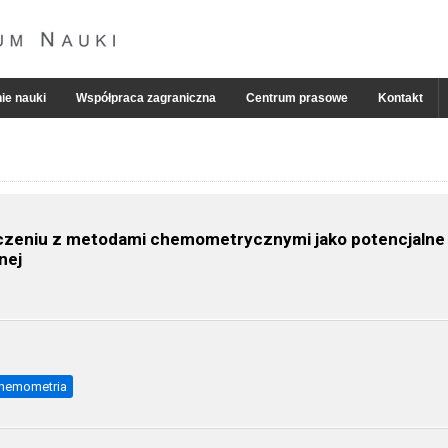
ie nauki
Współpraca zagraniczna
Centrum prasowe
Kontakt
ączeniu z metodami chemometrycznymi jako potencjalne
nej
hemometria