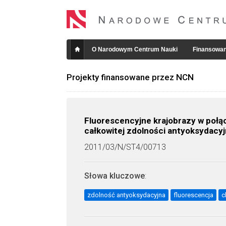
O Narodowym Centrum Nauki
Finansowan
Projekty finansowane przez NCN
Fluorescencyjne krajobrazy w poł
całkowitej zdolności antyoksydacyj
2011/03/N/ST4/00713
Słowa kluczowe
:
zdolność antyoksydacyjna
fluorescencja
c