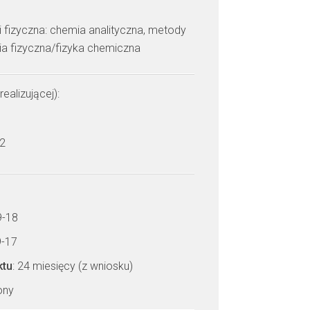
i fizyczna: chemia analityczna, metody
ia fizyczna/fizyka chemiczna
realizującej):
 2
9-18
9-17
ktu
: 24 miesięcy (z wniosku)
zony