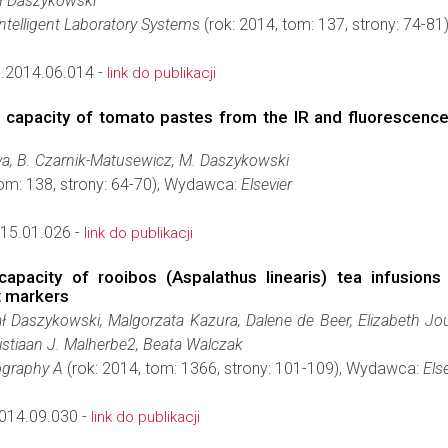
ł Daszykowski
telligent Laboratory Systems
(rok: 2014, tom: 137, strony: 74-8
.2014.06.014 -
link do publikacji
nt capacity of tomato pastes from the IR and fluorescence
rova, B. Czarnik-Matusewicz, M. Daszykowski
tom: 138, strony: 64-70), Wydawca:
Elsevier
015.01.026 -
link do publikacji
capacity of rooibos (Aspalathus linearis) tea infusion
nt markers
ł Daszykowski, Malgorzata Kazura, Dalene de Beer, Elizabeth Jou
hristiaan J. Malherbe2, Beata Walczak
ography A
(rok: 2014, tom: 1366, strony: 101-109), Wydawca:
Els
014.09.030 -
link do publikacji