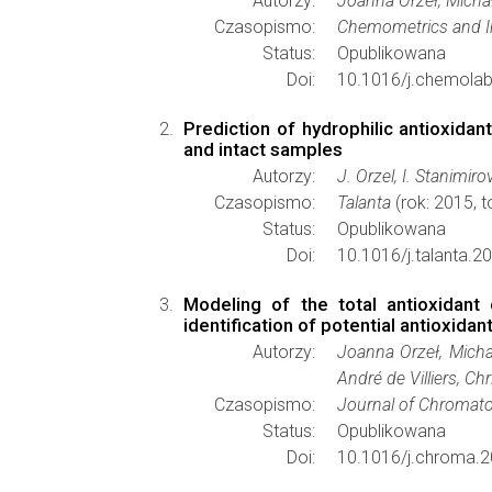
Autorzy:
Joanna Orzeł, Micha
Czasopismo:
Chemometrics and In
Status:
Opublikowana
Doi:
10.1016/j.chemolab
Prediction of hydrophilic antioxida
and intact samples
Autorzy:
J. Orzel, I. Stanimi
Czasopismo:
Talanta
(rok: 2015, 
Status:
Opublikowana
Doi:
10.1016/j.talanta.2
Modeling of the total antioxidant 
identification of potential antioxida
Autorzy:
Joanna Orzeł, Micha
André de Villiers, C
Czasopismo:
Journal of Chromat
Status:
Opublikowana
Doi:
10.1016/j.chroma.2