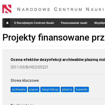
O Narodowym Centrum Nauki
Finansowanie nauki
Współpr
Projekty finansowane pr
Ocena efektów dezynfekcji archiwaliów plazmą n
2011/03/B/HS2/05221
Słowa kluczowe
:
archiwalia
papier
dezynfekcja
plazma
barwniki