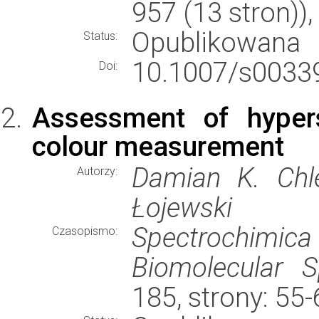
957 (13 stron)
Opublikowana
Status:
10.1007/s00339
Doi:
Assessment of hypers
colour measurement
Damian K. Chl
Autorzy:
Łojewski
Spectrochimic
Czasopismo:
Biomolecular S
185, strony: 55