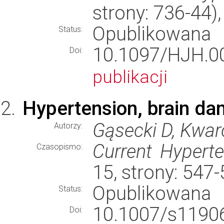
strony: 736-44
Opublikowana
Status:
10.1097/HJH.
Doi:
publikacji
Hypertension, brain da
Gąsecki D, Kwar
Autorzy:
Current Hypert
Czasopismo:
15, strony: 547
Opublikowana
Status:
10.1007/s11906
Doi: