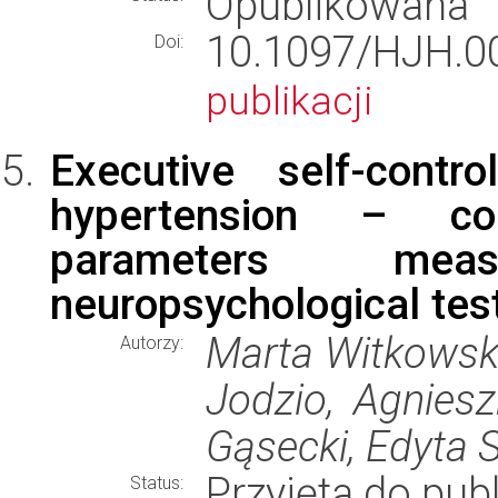
Opublikowana
10.1097/HJH.
Doi:
publikacji
Executive self-contr
hypertension – co
parameters mea
neuropsychological tes
Marta Witkowska
Autorzy:
Jodzio, Agniesz
Gąsecki, Edyta 
Przyjęta do publ
Status: