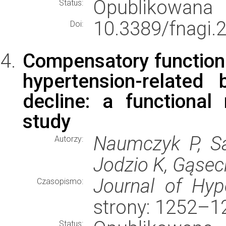
Opublikowana
Status:
10.3389/fnagi.
Doi:
Compensatory function
hypertension-related
decline: a functiona
study
Naumczyk P, Sa
Autorzy:
Jodzio K, Gąsec
Journal of Hyp
Czasopismo:
strony: 1252–1
Status: