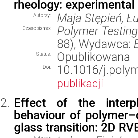
rheology: experimental
Maja Stępień, Łu
Autorzy:
Polymer Testing
Czasopismo:
88), Wydawca:
Opublikowana
Status:
10.1016/j.poly
Doi:
publikacji
Effect of the inter
behaviour of polymer–
glass transition: 2D R