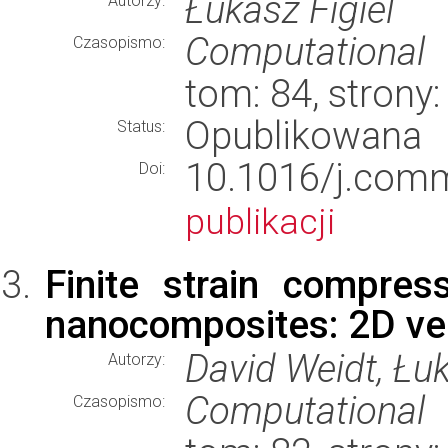
Łukasz Figiel
Autorzy:
Computational 
Czasopismo:
tom: 84, strony
Opublikowana
Status:
10.1016/j.com
Doi:
publikacji
Finite strain compre
nanocomposites: 2D ve
David Weidt, Łuk
Autorzy:
Computational 
Czasopismo: