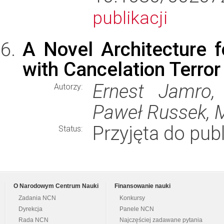
publikacji
A Novel Architecture f
with Cancelation Terror
Ernest Jamro,
Autorzy:
Paweł Russek, M
Przyjęta do publ
Status:
O Narodowym Centrum Nauki
Finansowanie nauki
Zadania NCN
Konkursy
Dyrekcja
Panele NCN
Rada NCN
Najczęściej zadawane pytania