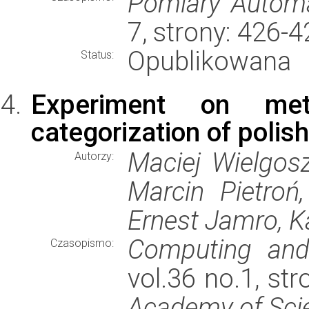
Pomiary Automa
7, strony: 426-
Opublikowana
Status:
Experiment on met
categorization of polish
Maciej Wielgosz
Autorzy:
Marcin Pietroń
Ernest Jamro, K
Computing and
Czasopismo:
vol.36 no.1, st
Academy of Scien