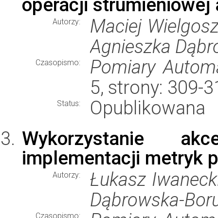
operacji strumieniowej 
Maciej Wielgosz
Autorzy:
Agnieszka Dąbro
Pomiary Automa
Czasopismo:
5, strony: 309-
Opublikowana
Status:
Wykorzystanie akc
implementacji metryk 
Łukasz Iwanecki
Autorzy:
Dąbrowska-Boruc
Czasopismo: