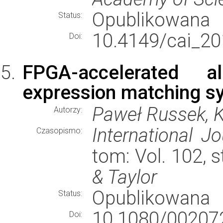
Opublikowana
Status:
10.4149/cai_20
Doi:
FPGA-accelerated a
expression matching s
Paweł Russek, K
Autorzy:
International Jo
Czasopismo:
tom: Vol. 102, 
& Taylor
Opublikowana
Status:
10.1080/0020
Doi: