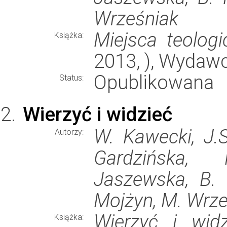
Wrześniak
Miejsca teologi
Książka:
2013, ), Wydaw
Opublikowana
Status:
Wierzyć i widzieć
W. Kawecki, J.
Autorzy:
Gardzińska, 
Jaszewska, B. 
Mojżyn, M. Wrze
Wierzyć i widz
Książka: