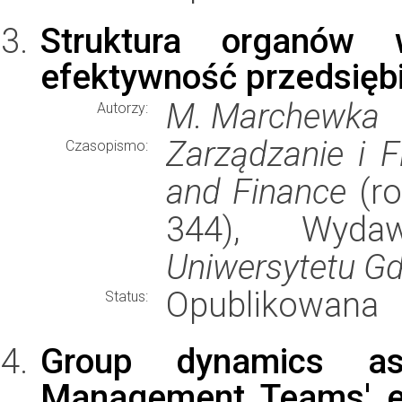
Struktura organów 
efektywność przedsięb
M. Marchewka
Autorzy:
Zarządzanie i 
Czasopismo:
and Finance
(ro
344), Wyd
Uniwersytetu G
Opublikowana
Status:
Group dynamics a
Management Teams' ef