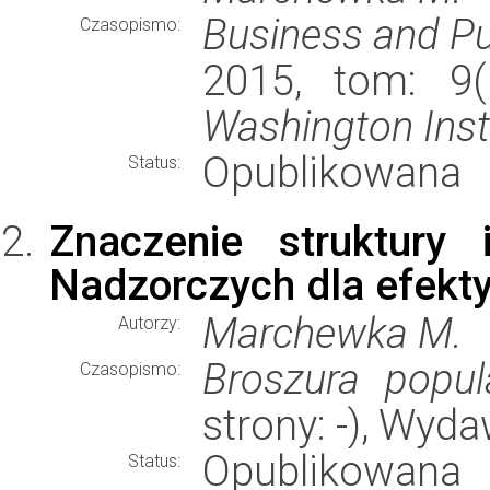
Business and Pu
Czasopismo:
2015, tom: 9(
Washington Insti
Opublikowana
Status:
Znaczenie struktury
Nadzorczych dla efekt
Marchewka M.
Autorzy:
Broszura popul
Czasopismo:
strony: -), Wyd
Opublikowana
Status: