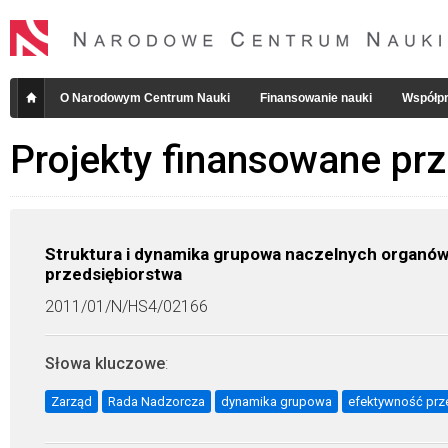
O Narodowym Centrum Nauki
Finansowanie nauki
Współpr
Projekty finansowane pr
Struktura i dynamika grupowa naczelnych organów
przedsiębiorstwa
2011/01/N/HS4/02166
Słowa kluczowe
:
Zarząd
Rada Nadzorcza
dynamika grupowa
efektywność prz