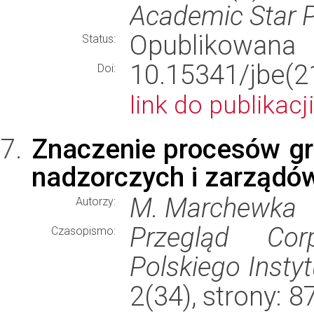
Academic Star 
Opublikowana
Status:
10.15341/jbe(
Doi:
link do publikacji
Znaczenie procesów gr
nadzorczych i zarządó
M. Marchewka
Autorzy:
Przegląd Cor
Czasopismo:
Polskiego Insty
2(34), strony: 