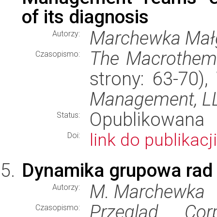
of its diagnosis
Marchewka Mał
Autorzy:
The Macrothem
Czasopismo:
strony: 63-70)
Management, L
Opublikowana
Status:
link do publikacji
Doi:
Dynamika grupowa rad 
M. Marchewka
Autorzy:
Przegląd Cor
Czasopismo: