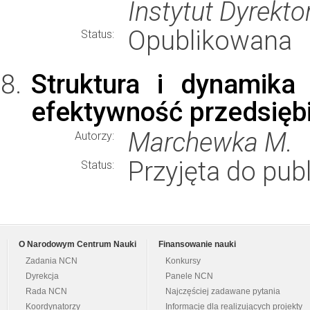
Instytut Dyrekt
Opublikowana
Status:
Struktura i dynamika
efektywność przedsięb
Marchewka M.
Autorzy:
Przyjęta do publ
Status:
O Narodowym Centrum Nauki
Finansowanie nauki
Zadania NCN
Konkursy
Dyrekcja
Panele NCN
Rada NCN
Najczęściej zadawane pytania
Koordynatorzy
Informacje dla realizujących projekty