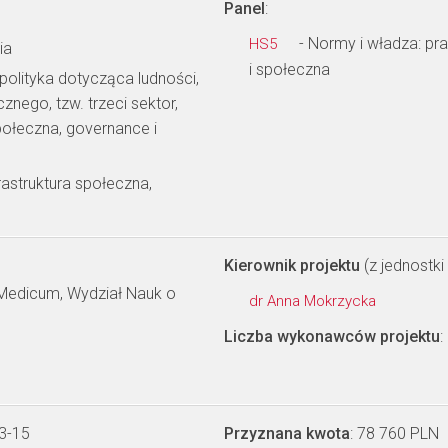
Panel
:
- Normy i władza: pra
HS5
ia
i społeczna
polityka dotycząca ludności,
nego, tzw. trzeci sektor,
ołeczna, governance i
rastruktura społeczna,
Kierownik projektu
(z jednostki 
m Medicum, Wydział Nauk o
dr Anna Mokrzycka
Liczba wykonawców projektu
:
3-15
Przyznana kwota
: 78 760 PLN