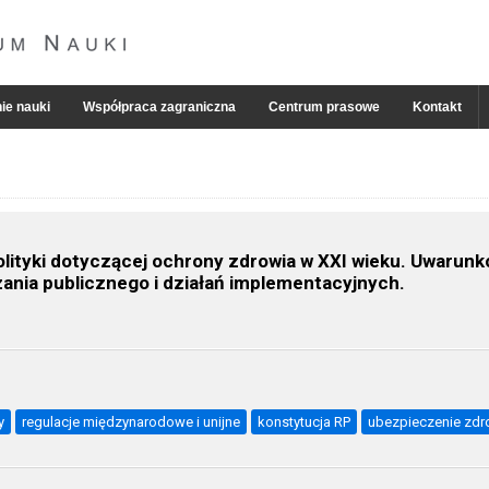
ie nauki
Współpraca zagraniczna
Centrum prasowe
Kontakt
olityki dotyczącej ochrony zdrowia w XXI wieku. Uwarun
dzania publicznego i działań implementacyjnych.
y
regulacje międzynarodowe i unijne
konstytucja RP
ubezpieczenie zd