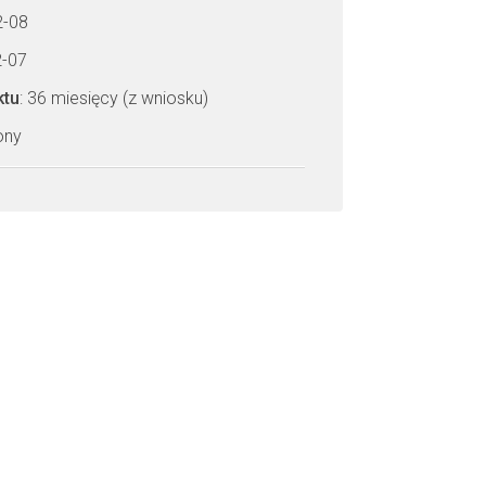
2-08
2-07
ktu
: 36 miesięcy (z wniosku)
zony