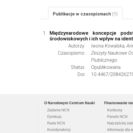
Publikacje w czasopismach
(1)
Międzynarodowe koncepcje podst
środowiskowych i ich wpływ na ident
Autorzy:
Iwona Kowalska, An
Czasopismo:
Zeszyty Naukowe Och
Piublicznego
Status:
Opublikowana
Doi:
10.4467/20842627O
O Narodowym Centrum Nauki
Finansowanie na
Zadania NCN
Konkursy
Dyrekcja
Panele NCN
Rada NCN
Najczęściej za
Koordynatorzy
Informacje dla r