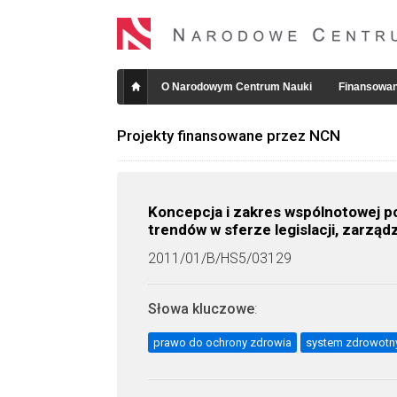
O Narodowym Centrum Nauki
Finansowan
Projekty finansowane przez NCN
Koncepcja i zakres wspólnotowej p
trendów w sferze legislacji, zarzą
2011/01/B/HS5/03129
Słowa kluczowe
:
prawo do ochrony zdrowia
system zdrowotn