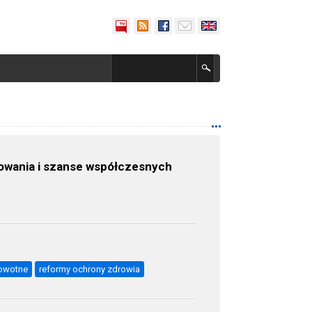
kowania i szanse współczesnych
rowotne
reformy ochrony zdrowia