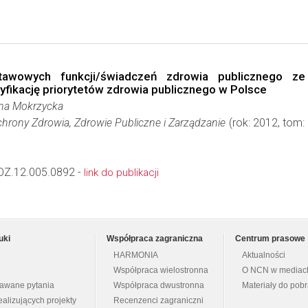
awowych funkcji/świadczeń zdrowia publicznego ze
yfikację priorytetów zdrowia publicznego w Polsce
na Mokrzycka
rony Zdrowia, Zdrowie Publiczne i Zarządzanie
(rok: 2012, tom:
Z.12.005.0892 -
link do publikacji
uki
Współpraca zagraniczna
Centrum prasowe
HARMONIA
Aktualności
Współpraca wielostronna
O NCN w mediac
dawane pytania
Współpraca dwustronna
Materiały do pob
ealizujących projekty
Recenzenci zagraniczni