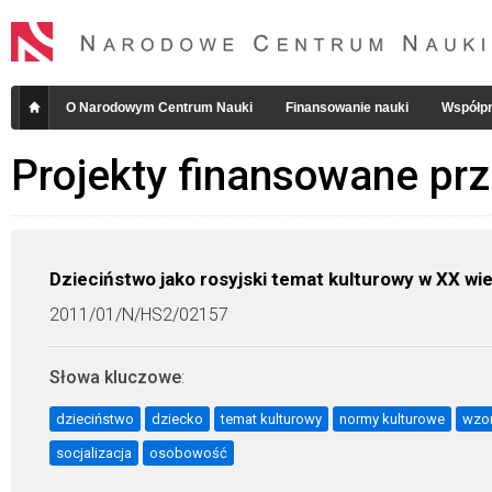
O Narodowym Centrum Nauki
Finansowanie nauki
Współpr
Projekty finansowane pr
Dzieciństwo jako rosyjski temat kulturowy w XX wi
2011/01/N/HS2/02157
Słowa kluczowe
:
dzieciństwo
dziecko
temat kulturowy
normy kulturowe
wzor
socjalizacja
osobowość