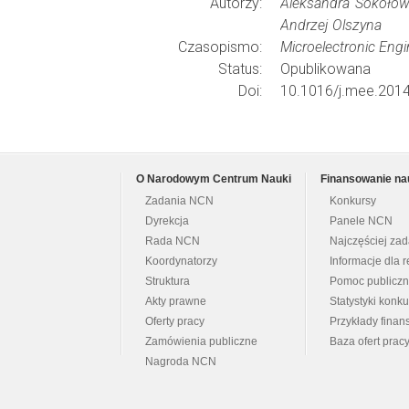
Autorzy:
Aleksandra Sokołows
Andrzej Olszyna
Czasopismo:
Microelectronic Engi
Status:
Opublikowana
Doi:
10.1016/j.mee.2014
O Narodowym Centrum Nauki
Finansowanie na
Zadania NCN
Konkursy
Dyrekcja
Panele NCN
Rada NCN
Najczęściej za
Koordynatorzy
Informacje dla r
Struktura
Pomoc publicz
Akty prawne
Statystyki konk
Oferty pracy
Przykłady fina
Zamówienia publiczne
Baza ofert prac
Nagroda NCN