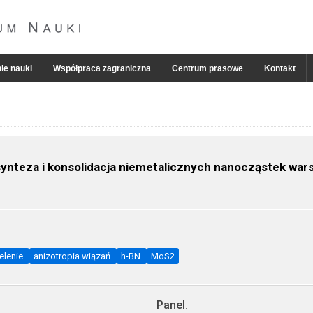
ie nauki
Współpraca zagraniczna
Centrum prasowe
Kontakt
ynteza i konsolidacja niemetalicznych nanocząstek wa
elenie
anizotropia wiązań
h-BN
MoS2
Panel
: