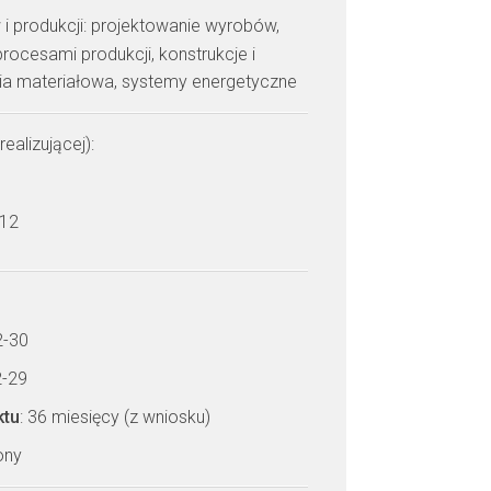
 i produkcji: projektowanie wyrobów,
rocesami produkcji, konstrukcje i
ria materiałowa, systemy energetyczne
realizującej):
a
 12
2-30
2-29
ktu
: 36 miesięcy (z wniosku)
zony