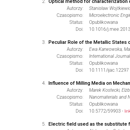
Optical method for characterization 
Autorzy:
Stanisław Wojtkiewi
Czasopismo:
Microelectronic Engi
Status:
Opublikowana
Doi:
10.1016/j.mee.2013
Peculiar Role of the Metallic States
Autorzy:
Ewa Karwowska, Mar
Czasopismo:
International Journa
Status:
Opublikowana
Doi:
10.1111/ijac.12297
Influence of Milling Media on Mechan
Autorzy:
Marek Kostecki, Elżb
Czasopismo:
Nanomaterials and 
Status:
Opublikowana
Doi:
10.5772/59903 -
lin
Electric field used as the substitute 