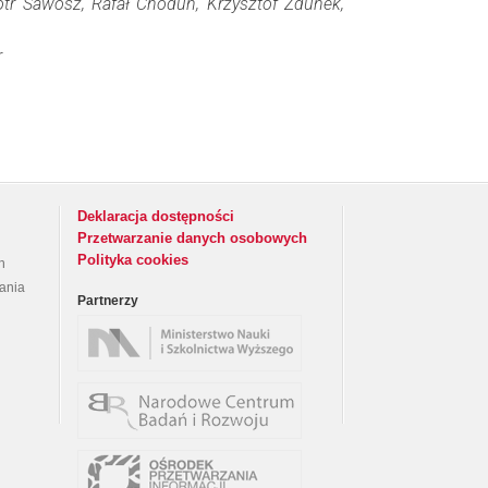
otr Sawosz, Rafał Chodun, Krzysztof Zdunek,
r
Deklaracja dostępności
Przetwarzanie danych osobowych
Polityka cookies
h
rania
Partnerzy