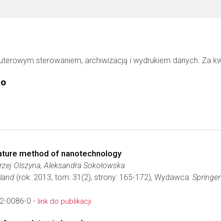
terowym sterowaniem, archiwizacją i wydrukiem danych. Za k
go
rature method of nanotechnology
rzej Olszyna, Aleksandra Sokołowska
oland
(rok: 2013, tom: 31(2), strony: 165-172), Wydawca:
Springer
2-0086-0 -
link do publikacji