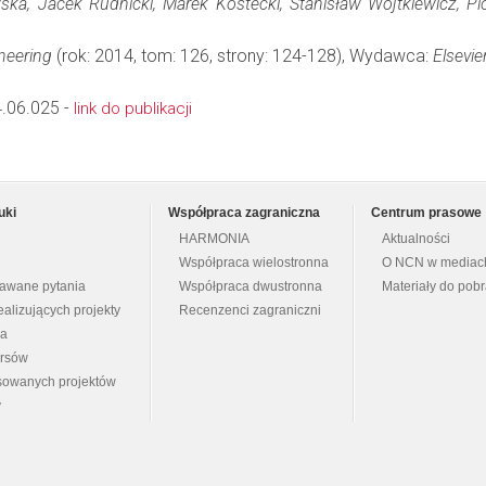
ka, Jacek Rudnicki, Marek Kostecki, Stanisław Wojtkiewicz, Pi
neering
(rok: 2014, tom: 126, strony: 124-128), Wydawca:
Elsevie
.06.025 -
link do publikacji
uki
Współpraca zagraniczna
Centrum prasowe
HARMONIA
Aktualności
Współpraca wielostronna
O NCN w mediac
dawane pytania
Współpraca dwustronna
Materiały do pob
ealizujących projekty
Recenzenci zagraniczni
na
ursów
nsowanych projektów
y