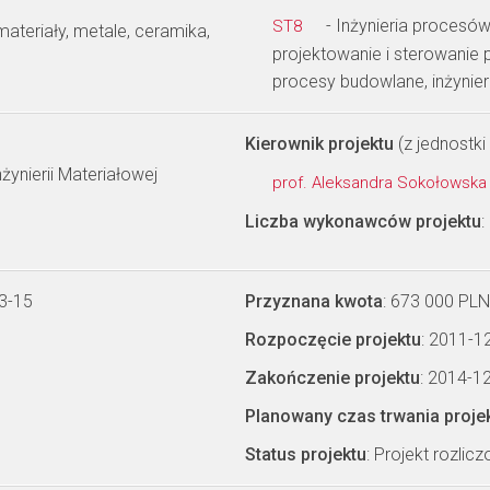
- Inżynieria procesów
ST8
materiały, metale, ceramika,
projektowanie i sterowanie p
procesy budowlane, inżynie
Kierownik projektu
(z jednostki 
żynierii Materiałowej
prof. Aleksandra Sokołowsk
Liczba wykonawców projektu
:
3-15
Przyznana kwota
: 673 000 PLN
Rozpoczęcie projektu
: 2011-1
Zakończenie projektu
: 2014-1
Planowany czas trwania proje
Status projektu
: Projekt rozlic