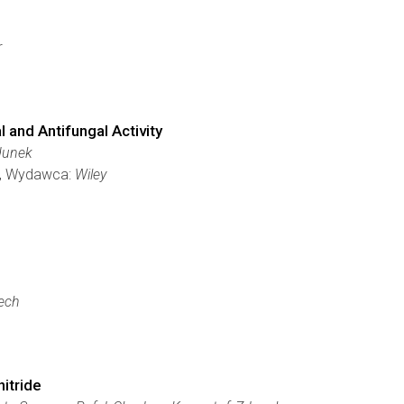
r
 and Antifungal Activity
dunek
8), Wydawca:
Wiley
ech
nitride