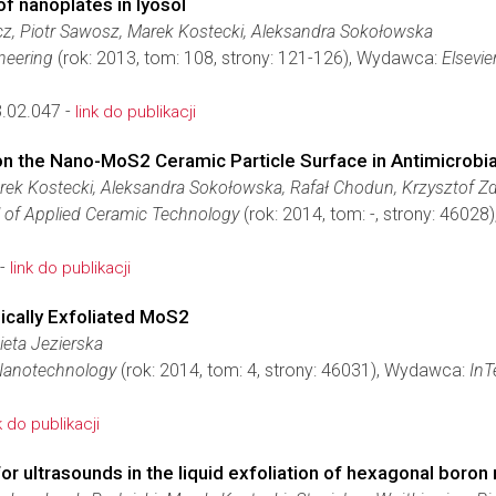
of nanoplates in lyosol
cz, Piotr Sawosz, Marek Kostecki, Aleksandra Sokołowska
neering
(rok: 2013, tom: 108, strony: 121-126), Wydawca:
Elsevie
.02.047 -
link do publikacji
 on the Nano-MoS2 Ceramic Particle Surface in Antimicrobial
ek Kostecki, Aleksandra Sokołowska, Rafał Chodun, Krzysztof Z
l of Applied Ceramic Technology
(rok: 2014, tom: -, strony: 4602
 -
link do publikacji
ically Exfoliated MoS2
ieta Jezierska
Nanotechnology
(rok: 2014, tom: 4, strony: 46031), Wydawca:
InT
k do publikacji
for ultrasounds in the liquid exfoliation of hexagonal boron 