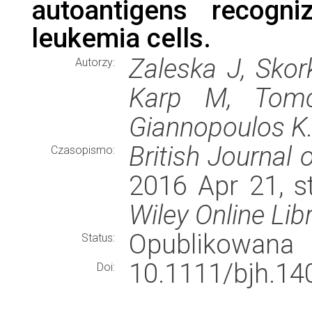
autoantigens recogni
leukemia cells.
Zaleska J, Skor
Autorzy:
Karp M, Tomc
Giannopoulos K
British Journal
Czasopismo:
2016 Apr 21, s
Wiley Online Lib
Opublikowana
Status:
10.1111/bjh.14
Doi: