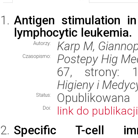
Antigen stimulation i
lymphocytic leukemia.
Karp M, Giannop
Autorzy:
Postepy Hig Me
Czasopismo:
67, strony: 
Higieny i Medyc
Opublikowana
Status:
link do publikacji
Doi:
Specific T-cell i