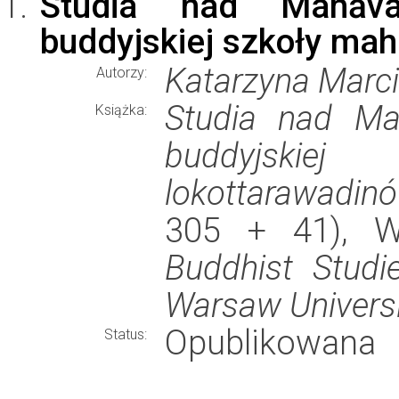
Studia nad Mahāva
buddyjskiej szkoły ma
Katarzyna Marci
Autorzy:
Studia nad Ma
Książka:
buddyjskiej
lokottarawadin
305 + 41), 
Buddhist Studie
Warsaw Universi
Opublikowana
Status: