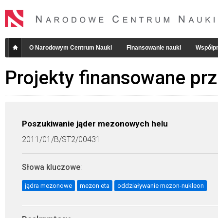
O Narodowym Centrum Nauki
Finansowanie nauki
Współpr
Projekty finansowane pr
Poszukiwanie jąder mezonowych helu
2011/01/B/ST2/00431
Słowa kluczowe
:
jądra mezonowe
mezon eta
oddziaływanie mezon-nukleon