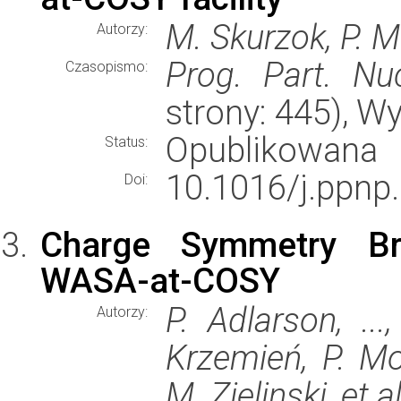
M. Skurzok, P. 
Autorzy:
Prog. Part. Nuc
Czasopismo:
strony: 445), 
Opublikowana
Status:
10.1016/j.ppnp
Doi:
Charge Symmetry Br
WASA-at-COSY
P. Adlarson, ..
Autorzy:
Krzemień, P. Mo
M. Zielinski, et al