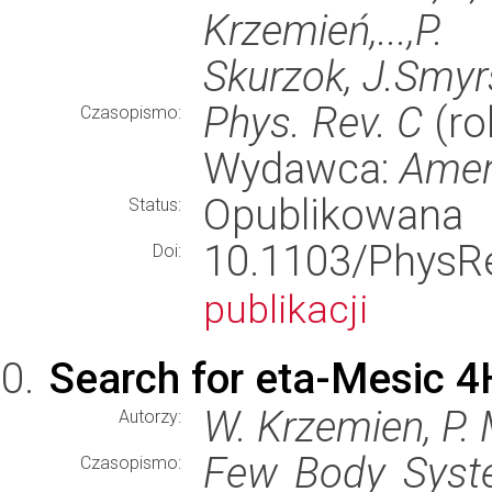
Krzemień,...,P. 
Skurzok, J.Smyrsk
Phys. Rev. C
(ro
Czasopismo:
Wydawca:
Amer
Opublikowana
Status:
10.1103/Phy
Doi:
publikacji
Search for eta-Mesic 
W. Krzemien, P.
Autorzy:
Few Body Sys
Czasopismo: