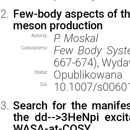
Few-body aspects of th
meson production
P. Moskal
Autorzy:
Few Body Sys
Czasopismo:
667-674), Wyd
Opublikowana
Status:
10.1007/s00601
Doi:
Search for the manifes
the dd-->3HeNpi excit
WASA-at-COSY