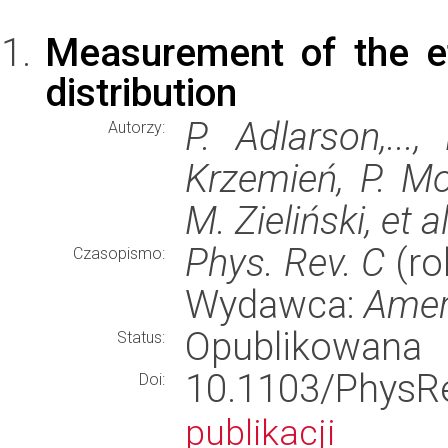
Measurement of the eta
distribution
P. Adlarson,...
Autorzy:
Krzemień, P. Mo
M. Zieliński, et al
Phys. Rev. C
(ro
Czasopismo:
Wydawca:
Amer
Opublikowana
Status:
10.1103/Phy
Doi:
publikacji