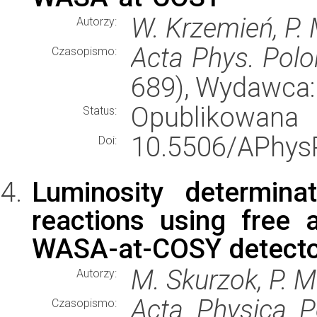
W. Krzemień, P.
Autorzy:
Acta Phys. Polo
Czasopismo:
689), Wydawca
Opublikowana
Status:
10.5506/APhysP
Doi:
Luminosity determina
reactions using free 
WASA-at-COSY detecto
M. Skurzok, P. 
Autorzy:
Acta Physica P
Czasopismo: