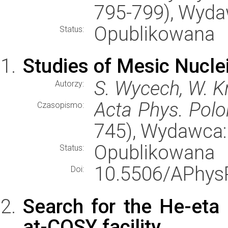
795-799), Wyd
Opublikowana
Status:
Studies of Mesic Nucle
S. Wycech, W. K
Autorzy:
Acta Phys. Polo
Czasopismo:
745), Wydawca
Opublikowana
Status:
10.5506/APhysP
Doi:
Search for the He-eta
at-COSY facility