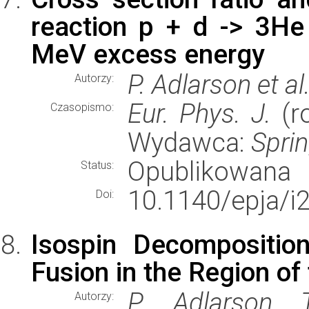
reaction p + d -> 3H
MeV excess energy
P. Adlarson et al
Autorzy:
Eur. Phys. J.
(ro
Czasopismo:
Wydawca:
Spri
Opublikowana
Status:
10.1140/epja/i
Doi:
Isospin Decompositio
Fusion in the Region of
P. Adlarson,...,
Autorzy: