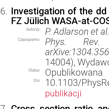
Investigation of the dd
FZ Jülich WASA-at-COSY
P. Adlarson et al
Autorzy:
Phys. Rev
Czasopismo:
arXive:1304.35
14004), Wydaw
Opublikowana
Status:
10.1103/Phy
Doi:
publikacji
Cross section ratio an