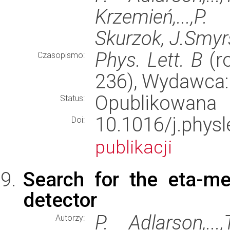
Krzemień,...,P. 
Skurzok, J.Smyrsk
Phys. Lett. B
(ro
Czasopismo:
236), Wydawca
Opublikowana
Status:
10.1016/j.phy
Doi:
publikacji
Search for the eta-m
detector
P. Adlarson,...,
Autorzy: