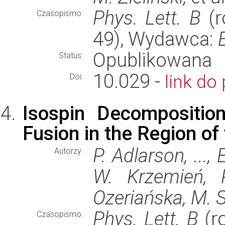
Phys. Lett. B
(r
Czasopismo:
49), Wydawca:
Opublikowana
Status:
10.029 -
link do 
Doi:
Isospin Decompositio
Fusion in the Region of
P. Adlarson, ...,
Autorzy:
W. Krzemień, P
Ozeriańska, M. Sk
Phys. Lett. B
(ro
Czasopismo: