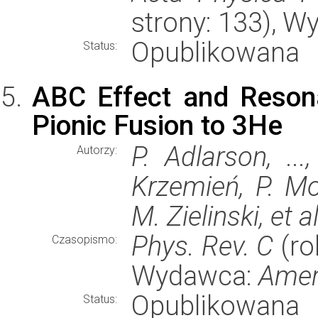
strony: 133), 
Opublikowana
Status:
ABC Effect and Resona
Pionic Fusion to 3He
P. Adlarson, ..
Autorzy:
Krzemień, P. Mo
M. Zielinski, et al
Phys. Rev. C
(ro
Czasopismo:
Wydawca:
Amer
Opublikowana
Status: