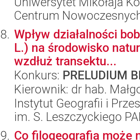
Uniwersytet Mikołaja Ko
Centrum Nowoczesnych 
Wpływ działalności bob
L.) na środowisko natu
wzdłuż transektu...
Konkurs:
PRELUDIUM BI
Kierownik: dr hab. Małg
Instytut Geografii i Pr
im. S. Leszczyckiego P
Co filogeografia może 