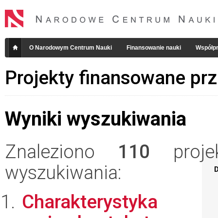
O Narodowym Centrum Nauki
Finansowanie nauki
Współpr
Projekty finansowane pr
Wyniki wyszukiwania
Znaleziono
110
projek
wyszukiwania:
D
Charakterystyka