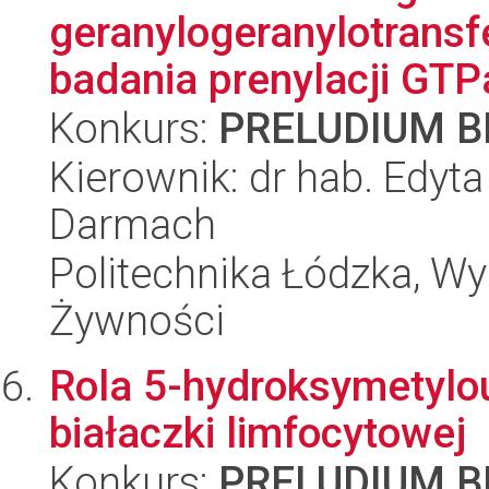
geranylogeranylotransf
badania prenylacji GT
Konkurs:
PRELUDIUM BI
Kierownik: dr hab. Edyt
Darmach
Politechnika Łódzka, Wyd
Żywności
Rola 5-hydroksymetylou
białaczki limfocytowej
Konkurs:
PRELUDIUM BI