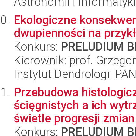
Astronomii i Informatyk
Ekologiczne konsekwenc
dwupienności na przykł
Konkurs:
PRELUDIUM BI
Kierownik: prof. Grzegor
Instytut Dendrologii PA
Przebudowa histologiczn
ścięgnistych a ich wy
świetle progresji zmian
Konkurs:
PRELUDIUM BI