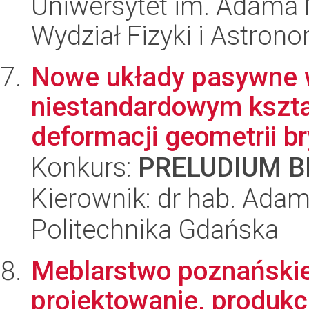
Uniwersytet im. Adama 
Wydział Fizyki i Astrono
Nowe układy pasywne w
niestandardowym kształ
deformacji geometrii bry
Konkurs:
PRELUDIUM BI
Kierownik: dr hab. Ada
Politechnika Gdańska
Meblarstwo poznańskie
projektowanie, produkc