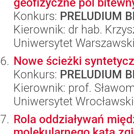
geofizyczne pól bitewn
Konkurs:
PRELUDIUM BI
Kierownik: dr hab. Krzy
Uniwersytet Warszawski,
Nowe ścieżki syntetycz
Konkurs:
PRELUDIUM BI
Kierownik: prof. Sławom
Uniwersytet Wrocławski
Rola oddziaływań mię
molekularnego kąta zgi