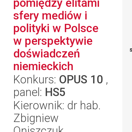
pomiędzy elitami
sfery mediów i
polityki w Polsce
w perspektywie
doświadczeń
S
niemieckich
Konkurs:
OPUS 10
,
panel:
HS5
Kierownik: dr hab.
Zbigniew
Oniszczuk