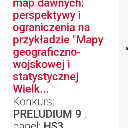
map dawnych:
perspektywy i
ograniczenia na
przykładzie "Mapy
geograficzno-
S
wojskowej i
statystycznej
Wielk...
Konkurs:
PRELUDIUM 9
,
panel:
HS3