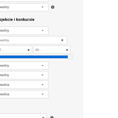
owolny
jekcie i konkursie
owolny
owolny
owolny
owolna
owolna