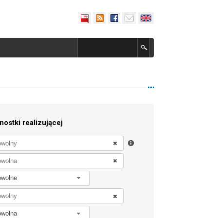
nostki realizującej
owolne
owolna