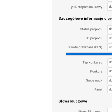
d
Tytuł/stopień naukowy
Szczegółowe informacje o pro
d
Status projektu
ID projektu
Kwota przyznana (PLN)
d
Typ konkursu
d
Konkurs
d
Grupa nauk
d
Panel
Słowa kluczowe
Słowa kluczowe