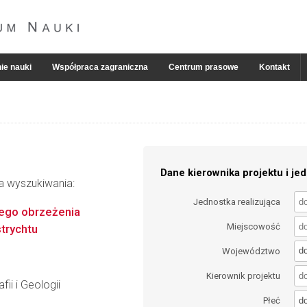
ie nauki
Współpraca zagraniczna
Centrum prasowe
Kontakt
Dane kierownika projektu i jed
ia wyszukiwania:
Jednostka realizująca
ego obrzeżenia
Miejscowość
trychtu
d
Województwo
Kierownik projektu
ii i Geologii
d
Płeć