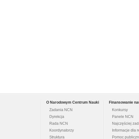
O Narodowym Centrum Nauki
Finansowanie na
Zadania NCN
Konkursy
Dyrekcja
Panele NCN
Rada NCN
Najczęściej za
Koordynatorzy
Informacje dla r
Struktura
Pomoc publicz