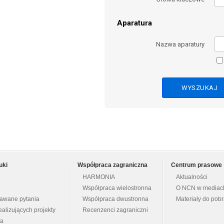
Aparatura
Nazwa aparatury
uki
Współpraca zagraniczna
Centrum prasowe
HARMONIA
Aktualności
Współpraca wielostronna
O NCN w mediac
dawane pytania
Współpraca dwustronna
Materiały do pob
ealizujących projekty
Recenzenci zagraniczni
na