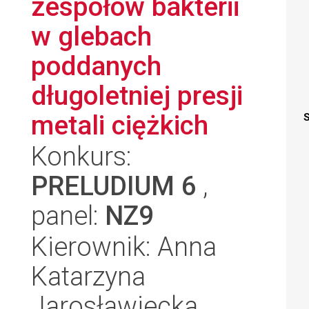
zespołów bakterii
w glebach
poddanych
długoletniej presji
metali ciężkich
S
Konkurs:
PRELUDIUM 6
,
panel:
NZ9
Kierownik: Anna
Katarzyna
Jarosławiecka