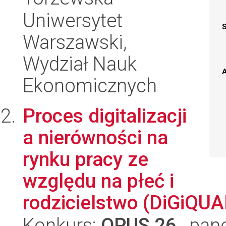
Uniwersytet
Warszawski,
Wydział Nauk
A
Ekonomicznych
Proces digitalizacji
a nierówności na
rynku pracy ze
względu na płeć i
rodzicielstwo (DiGiQUA
Konkurs:
OPUS 26
, pan