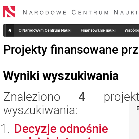
O Narodowym Centrum Nauki
Finansowanie nauki
Współpr
Projekty finansowane pr
Wyniki wyszukiwania
Znaleziono
4
projekt
wyszukiwania:
D
Decyzje odnośnie