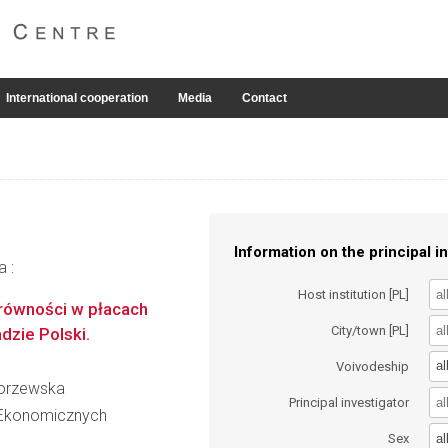
International cooperation
Media
Contact
Information on the principal in
a :
Host institution [PL]
erówności w płacach
City/town [PL]
dzie Polski.
al
Voivodeship
Torzewska
Principal investigator
 Ekonomicznych
al
Sex