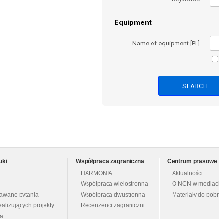
Equipment
Name of equipment [PL]
uki
Współpraca zagraniczna
Centrum prasowe
HARMONIA
Aktualności
Współpraca wielostronna
O NCN w mediac
dawane pytania
Współpraca dwustronna
Materiały do pob
ealizujących projekty
Recenzenci zagraniczni
na