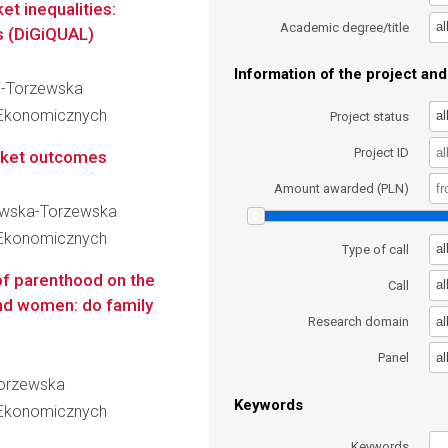
et inequalities:
al
Academic degree/title
s (DiGiQUAL)
Information of the project and 
ka-Torzewska
 Ekonomicznych
al
Project status
Project ID
rket outcomes
Amount awarded (PLN)
krowska-Torzewska
 Ekonomicznych
al
Type of call
of parenthood on the
al
Call
nd women: do family
al
Research domain
al
Panel
Torzewska
Keywords
 Ekonomicznych
Keywords