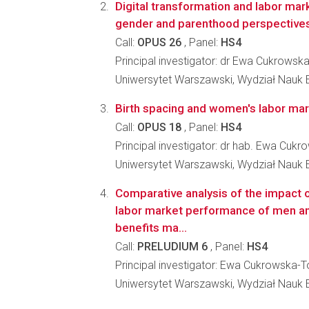
Digital transformation and labor mark
gender and parenthood perspective
Call:
OPUS 26
, Panel:
HS4
Principal investigator: dr Ewa Cukrows
Uniwersytet Warszawski, Wydział Nauk
Birth spacing and women's labor ma
Call:
OPUS 18
, Panel:
HS4
Principal investigator: dr hab. Ewa Cu
Uniwersytet Warszawski, Wydział Nauk
Comparative analysis of the impact 
labor market performance of men a
benefits ma...
Call:
PRELUDIUM 6
, Panel:
HS4
Principal investigator: Ewa Cukrowska-
Uniwersytet Warszawski, Wydział Nauk