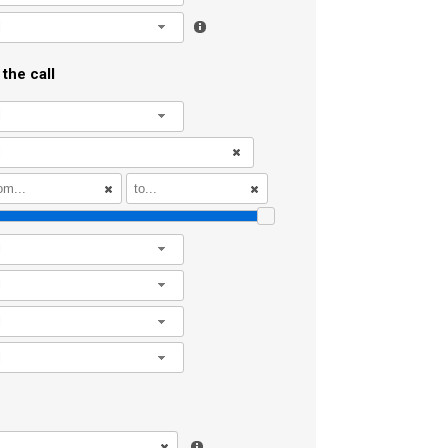
l
the call
l
l
l
l
l