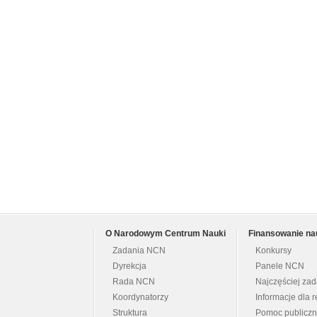
O Narodowym Centrum Nauki
Finansowanie na
Zadania NCN
Konkursy
Dyrekcja
Panele NCN
Rada NCN
Najczęściej za
Koordynatorzy
Informacje dla r
Struktura
Pomoc publicz