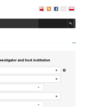
vestigator and host institution
l
l