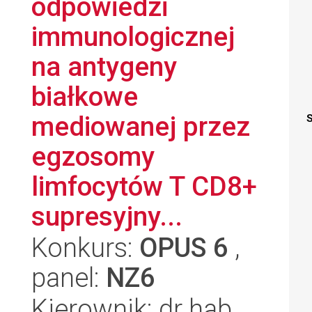
odpowiedzi
immunologicznej
na antygeny
białkowe
mediowanej przez
S
egzosomy
limfocytów T CD8+
supresyjny...
Konkurs:
OPUS 6
,
panel:
NZ6
Kierownik: dr hab.