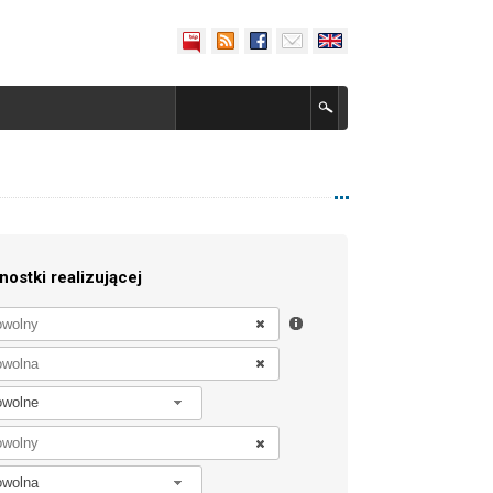
nostki realizującej
owolne
owolna