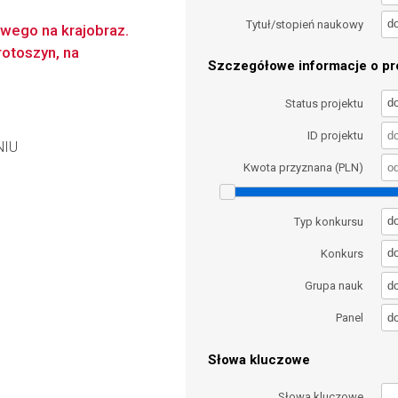
d
Tytuł/stopień naukowy
wego na krajobraz.
rotoszyn, na
Szczegółowe informacje o pro
d
Status projektu
ID projektu
NIU
Kwota przyznana (PLN)
d
Typ konkursu
d
Konkurs
d
Grupa nauk
d
Panel
Słowa kluczowe
Słowa kluczowe