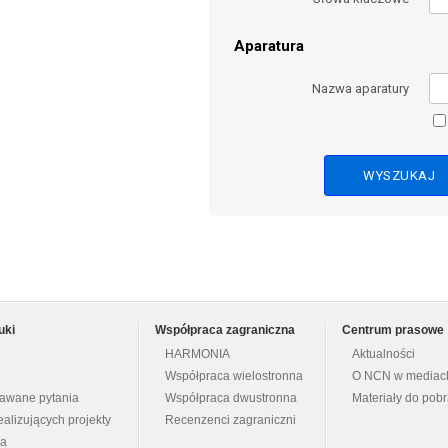
Aparatura
Nazwa aparatury
uki
Współpraca zagraniczna
Centrum prasowe
HARMONIA
Aktualności
Współpraca wielostronna
O NCN w mediac
dawane pytania
Współpraca dwustronna
Materiały do pob
ealizujących projekty
Recenzenci zagraniczni
na