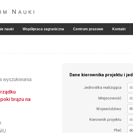
ie nauki
Współpraca zagraniczna
Centrum prasowe
Kontakt
Dane kierownika projektu i jed
ia wyszukiwania:
Jednostka realizująca
brządku
Miejscowość
poki brązu na
d
Województwo
Kierownik projektu
k
d
NIU
Płeć