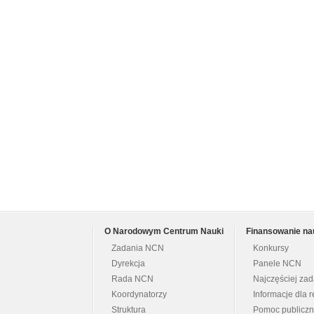
O Narodowym Centrum Nauki
Finansowanie na
Zadania NCN
Konkursy
Dyrekcja
Panele NCN
Rada NCN
Najczęściej za
Koordynatorzy
Informacje dla r
Struktura
Pomoc publicz