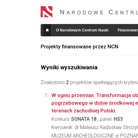
O Narodowym Centrum Nauki
Finansowan
Projekty finansowane przez NCN
Wyniki wyszukiwania
Znaleziono
2
projektów spełniających kryter
W ogniu przemian. Transformacja o
pogrzebowego w dobie środkowej e
terenach zachodniej Polski.
Konkurs:
SONATA 18
, panel:
HS3
Kierownik: dr Mateusz Radosław Stróży
MUZEUM ARCHEOLOGICZNE w POZNA