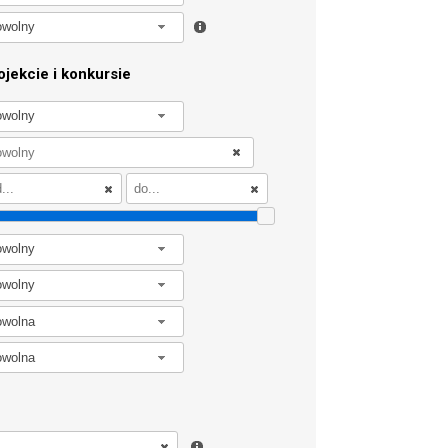
owolny
jekcie i konkursie
owolny
owolny
owolny
owolna
owolna