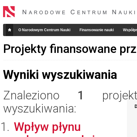
O Narodowym Centrum Nauki
Finansowanie nauki
Współpr
Projekty finansowane pr
Wyniki wyszukiwania
Znaleziono
1
projekt
wyszukiwania:
D
Wpływ płynu