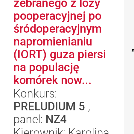
zebranego z loży
pooperacyjnej po
śródoperacyjnym
napromienianiu
(IORT) guza piersi
S
na populację
komórek now...
Konkurs:
PRELUDIUM 5
,
panel:
NZ4
Kierownik: Karolina