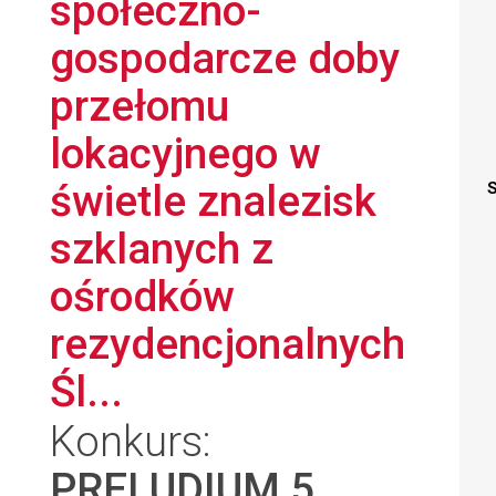
społeczno-
gospodarcze doby
przełomu
lokacyjnego w
świetle znalezisk
S
szklanych z
ośrodków
rezydencjonalnych
Śl...
Konkurs:
PRELUDIUM 5
,