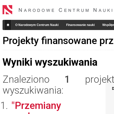
O Narodowym Centrum Nauki
Finansowanie nauki
Współpr
Projekty finansowane pr
Wyniki wyszukiwania
Znaleziono
1
projekt
wyszukiwania:
D
"Przemiany