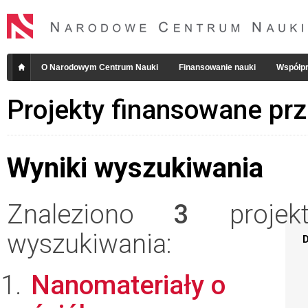
O Narodowym Centrum Nauki
Finansowanie nauki
Współpr
Projekty finansowane pr
Wyniki wyszukiwania
Znaleziono
3
projekt
wyszukiwania:
D
Nanomateriały o