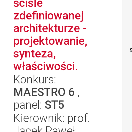
ściśle
zdefiniowanej
architekturze -
projektowanie,
synteza,
S
właściwości.
Konkurs:
MAESTRO 6
,
panel:
ST5
Kierownik: prof.
Jacek Paweł