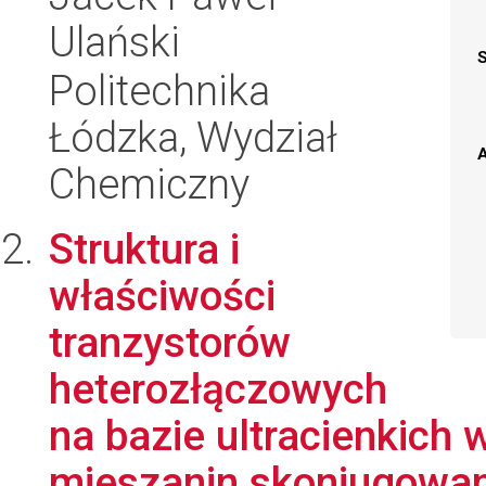
Ulański
Politechnika
Łódzka, Wydział
A
Chemiczny
Struktura i
właściwości
tranzystorów
heterozłączowych
na bazie ultracienkic
mieszanin skoniugowan