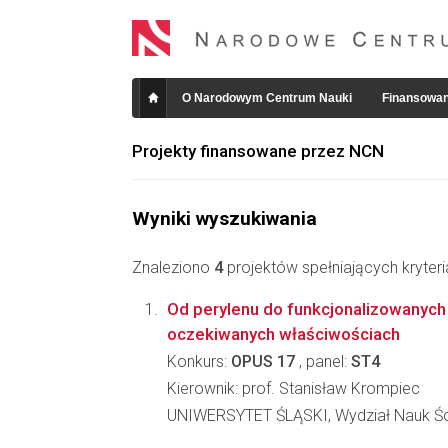
O Narodowym Centrum Nauki
Finansowan
Projekty finansowane przez NCN
Wyniki wyszukiwania
Znaleziono
4
projektów spełniających kryter
Od perylenu do funkcjonalizowanyc
oczekiwanych właściwościach
Konkurs:
OPUS 17
, panel:
ST4
Kierownik: prof. Stanisław Krompiec
UNIWERSYTET ŚLĄSKI, Wydział Nauk Ści