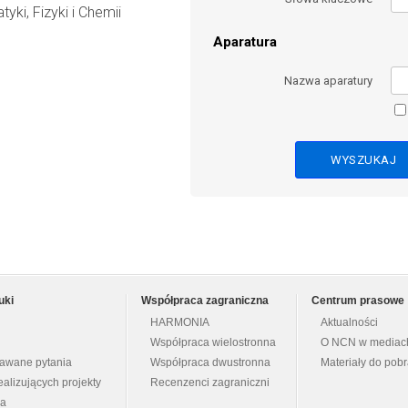
i, Fizyki i Chemii
Aparatura
Nazwa aparatury
uki
Współpraca zagraniczna
Centrum prasowe
HARMONIA
Aktualności
Współpraca wielostronna
O NCN w mediac
dawane pytania
Współpraca dwustronna
Materiały do pob
ealizujących projekty
Recenzenci zagraniczni
na