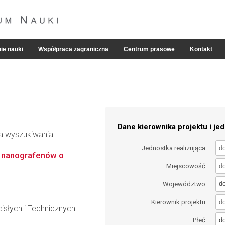
ie nauki
Współpraca zagraniczna
Centrum prasowe
Kontakt
Dane kierownika projektu i jed
ia wyszukiwania:
Jednostka realizująca
h nanografenów o
Miejscowość
d
Województwo
Kierownik projektu
słych i Technicznych
d
Płeć