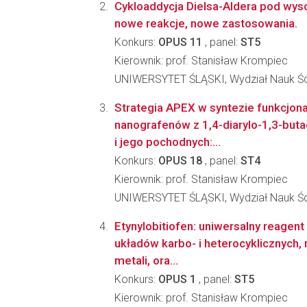
Cykloaddycja Dielsa-Aldera pod wys
nowe reakcje, nowe zastosowania.
Konkurs:
OPUS 11
, panel:
ST5
Kierownik: prof. Stanisław Krompiec
UNIWERSYTET ŚLĄSKI, Wydział Nauk Ści
Strategia APEX w syntezie funkcjon
nanografenów z 1,4-diarylo-1,3-buta
i jego pochodnych:...
Konkurs:
OPUS 18
, panel:
ST4
Kierownik: prof. Stanisław Krompiec
UNIWERSYTET ŚLĄSKI, Wydział Nauk Ści
Etynylobitiofen: uniwersalny reagen
układów karbo- i heterocyklicznych
metali, ora...
Konkurs:
OPUS 1
, panel:
ST5
Kierownik: prof. Stanisław Krompiec