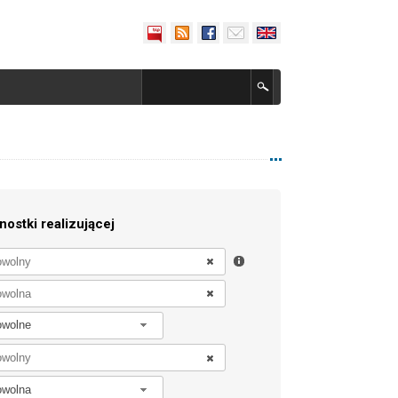
nostki realizującej
owolne
owolna