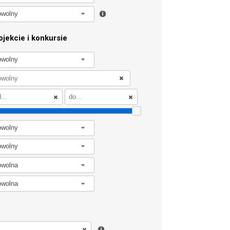
owolny
jekcie i konkursie
owolny
owolny
owolny
owolna
owolna