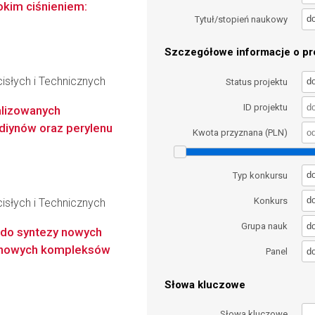
okim ciśnieniem:
d
Tytuł/stopień naukowy
Szczegółowe informacje o pro
słych i Technicznych
d
Status projektu
ID projektu
alizowanych
diynów oraz perylenu
Kwota przyznana (PLN)
d
Typ konkursu
d
Konkurs
słych i Technicznych
d
Grupa nauk
t do syntezy nowych
, nowych kompleksów
d
Panel
Słowa kluczowe
Słowa kluczowe