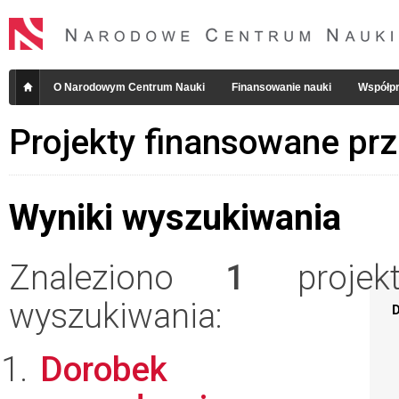
O Narodowym Centrum Nauki
Finansowanie nauki
Współpr
Projekty finansowane pr
Wyniki wyszukiwania
Znaleziono
1
projekt
wyszukiwania:
D
Dorobek