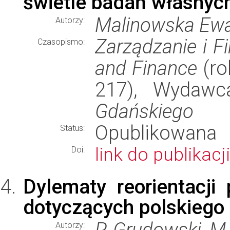
świetle badań własnyc
Malinowska Ew
Autorzy:
Zarządzanie i F
Czasopismo:
and Finance
(ro
217), Wydaw
Gdańskiego
Opublikowana
Status:
link do publikacji
Doi:
Dylematy reorientacji
dotyczących polskiego
P. Grudowski, M
Autorzy: