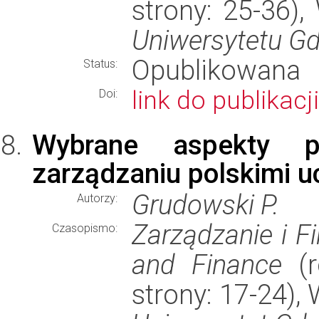
strony: 25-36)
Uniwersytetu G
Opublikowana
Status:
link do publikacji
Doi:
Wybrane aspekty pr
zarządzaniu polskimi u
Grudowski P.
Autorzy:
Zarządzanie i F
Czasopismo:
and Finance
(r
strony: 17-24)