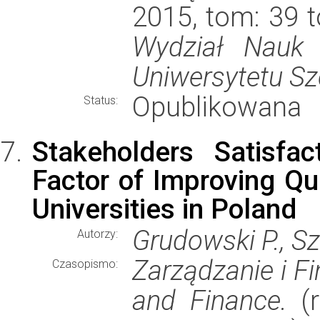
2015, tom: 39 t
Wydział Nauk 
Uniwersytetu Sz
Opublikowana
Status:
Stakeholders Satisfa
Factor of Improving Q
Universities in Poland
Grudowski P., Sze
Autorzy:
Zarządzanie i F
Czasopismo:
and Finance.
(r