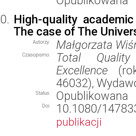
Opublikowana
High-quality academic
The case of The Univer
Małgorzata Wiśn
Autorzy:
Total Quali
Czasopismo:
Excellence
(rok
46032), Wydaw
Opublikowana
Status:
10.1080/1478
Doi:
publikacji