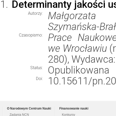
Determinanty jakości u
Małgorzata 
Autorzy:
Szymańska-Brałk
Prace Naukowe
Czasopismo:
we Wrocławiu
(r
280), Wydawca
Opublikowana
Status:
10.15611/pn.20
Doi:
O Narodowym Centrum Nauki
Finansowanie nauki
Zadania NCN
Konkursy