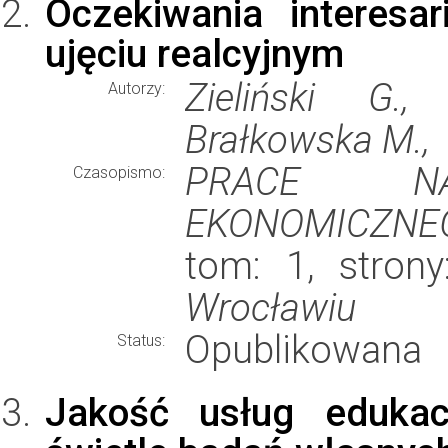
Oczekiwania interesa
ujęciu realcyjnym
Zieliński G.
Autorzy:
Brałkowska M.,
PRACE NA
Czasopismo:
EKONOMICZNE
tom: 1, stron
Wrocławiu
Opublikowana
Status:
Jakość usług edukac