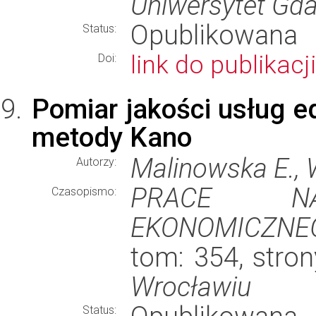
Uniwersytet Gda
Opublikowana
Status:
link do publikacji
Doi:
Pomiar jakości usług 
metody Kano
Malinowska E., 
Autorzy:
PRACE NA
Czasopismo:
EKONOMICZNE
tom: 354, stro
Wrocławiu
Status: