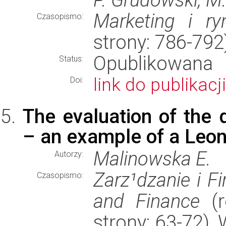
Marketing i ry
Czasopismo:
strony: 786-79
Opublikowana
Status:
link do publikacji
Doi:
The evaluation of the q
– an example of a Leon
Malinowska E.
Autorzy:
Zarz¹dzanie i F
Czasopismo:
and Finance
(r
strony: 63-72)