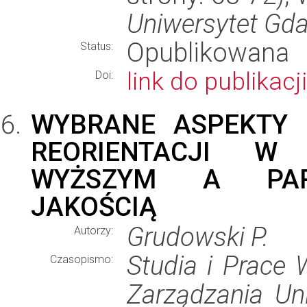
Uniwersytet Gda
Opublikowana
Status:
link do publikacji
Doi:
WYBRANE ASPEKTY 
REORIENTACJI W 
WYŻSZYM A PAR
JAKOŚCIĄ
Grudowski P.
Autorzy:
Studia i Prace
Czasopismo:
Zarządzania Un