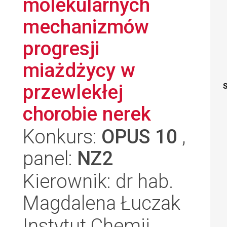
molekularnych
mechanizmów
progresji
miażdżycy w
przewlekłej
S
chorobie nerek
Konkurs:
OPUS 10
,
panel:
NZ2
Kierownik: dr hab.
Magdalena Łuczak
Instytut Chemii