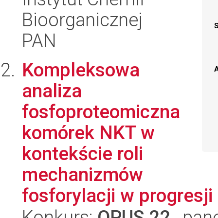
Bioorganicznej
PAN
Kompleksowa
A
analiza
fosfoproteomiczna
komórek NKT w
kontekście roli
mechanizmów
fosforylacji w progresji
Konkurs:
OPUS 22
, pan