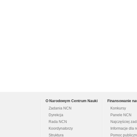
O Narodowym Centrum Nauki
Finansowanie na
Zadania NCN
Konkursy
Dyrekcja
Panele NCN
Rada NCN
Najczęściej za
Koordynatorzy
Informacje dla r
Struktura
Pomoc publicz