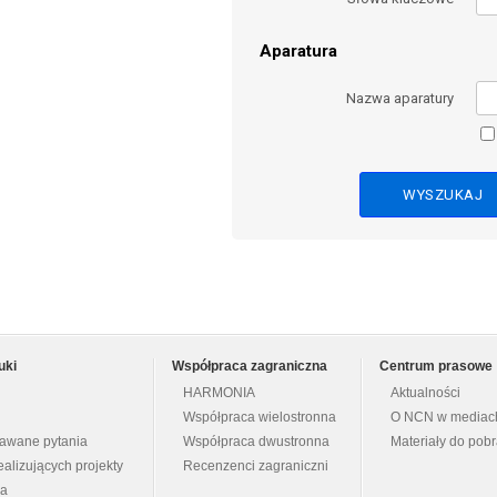
Aparatura
Nazwa aparatury
uki
Współpraca zagraniczna
Centrum prasowe
HARMONIA
Aktualności
Współpraca wielostronna
O NCN w mediac
dawane pytania
Współpraca dwustronna
Materiały do pob
ealizujących projekty
Recenzenci zagraniczni
na