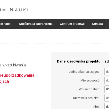
ie nauki
Współpraca zagraniczna
Centrum prasowe
Kontakt
Dane kierownika projektu i jed
ia wyszukiwania:
Jednostka realizująca
 nieuporządkowania
Miejscowość
cjach
d
Województwo
Kierownik projektu
d
Płeć