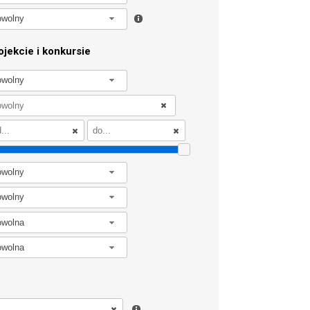
owolny
jekcie i konkursie
owolny
owolny
owolny
owolna
owolna