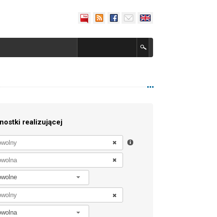
nostki realizującej
owolne
owolna