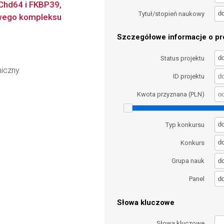
 Chd64 i FKBP39,
d
Tytuł/stopień naukowy
owego kompleksu
Szczegółowe informacje o pro
d
Status projektu
miczny
ID projektu
Kwota przyznana (PLN)
d
Typ konkursu
d
Konkurs
d
Grupa nauk
d
Panel
Słowa kluczowe
Słowa kluczowe