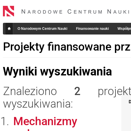
O Narodowym Centrum Nauki
Finansowanie nauki
Współpr
Projekty finansowane pr
Wyniki wyszukiwania
Znaleziono
2
projekt
wyszukiwania:
D
Mechanizmy