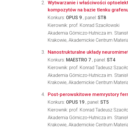
Wytwarzanie i właściwości optoelek
kompozytów na bazie tlenku grafen
Konkurs:
OPUS 9
, panel:
ST8
Kierownik: prof. Konrad Szaciłowski
Akademia Górniczo-Hutnicza im. Stanis
Krakowie, Akademickie Centrum Materia
Nanostrukturalne układy neuromime
Konkurs:
MAESTRO 7
, panel:
ST4
Kierownik: prof. Konrad Tadeusz Szacił
Akademia Górniczo-Hutnicza im. Stanis
Krakowie, Akademickie Centrum Materia
Post-perowskitowe memrystory ferr
Konkurs:
OPUS 19
, panel:
ST5
Kierownik: prof. Konrad Tadeusz Szacił
Akademia Górniczo-Hutnicza im. Stanis
Krakowie, Akademickie Centrum Materia