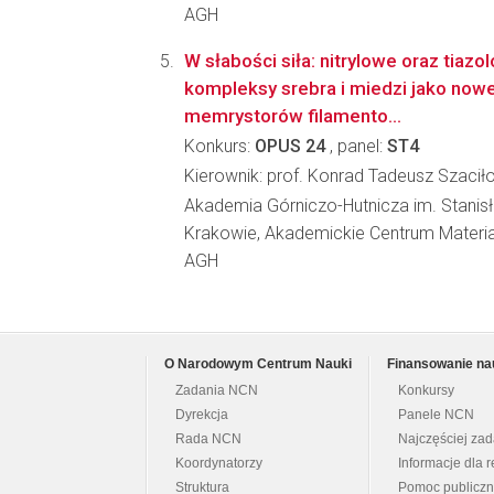
AGH
W słabości siła: nitrylowe oraz tiazo
kompleksy srebra i miedzi jako nowe
memrystorów filamento...
Konkurs:
OPUS 24
, panel:
ST4
Kierownik: prof. Konrad Tadeusz Szacił
Akademia Górniczo-Hutnicza im. Stanis
Krakowie, Akademickie Centrum Materia
AGH
O Narodowym Centrum Nauki
Finansowanie na
Zadania NCN
Konkursy
Dyrekcja
Panele NCN
Rada NCN
Najczęściej za
Koordynatorzy
Informacje dla r
Struktura
Pomoc publicz