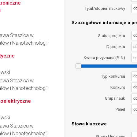
troniczne
d
Tytuł/stopień naukowy
u
Szczegółowe informacje o pro
ława Staszica w
d
Status projektu
łów i Nanotechnologii
ID projektu
tyczne
Kwota przyznana (PLN)
owski
d
Typ konkursu
ława Staszica w
d
Konkurs
łów i Nanotechnologii
d
Grupa nauk
oelektryczne
d
Panel
owski
Słowa kluczowe
ława Staszica w
łów i Nanotechnologii
Słowa kluczowe