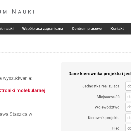
ie nauki
Współpraca zagraniczna
Centrum prasowe
Kontakt
Dane kierownika projektu i jed
ia wyszukiwania:
Jednostka realizująca
troniki molekularnej
Miejscowość
d
Województwo
ława Staszica w
Kierownik projektu
d
Płeć