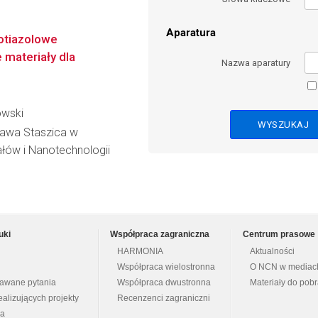
Aparatura
lotiazolowe
 materiały dla
Nazwa aparatury
owski
ława Staszica w
łów i Nanotechnologii
uki
Współpraca zagraniczna
Centrum prasowe
HARMONIA
Aktualności
Współpraca wielostronna
O NCN w mediac
dawane pytania
Współpraca dwustronna
Materiały do pob
ealizujących projekty
Recenzenci zagraniczni
na