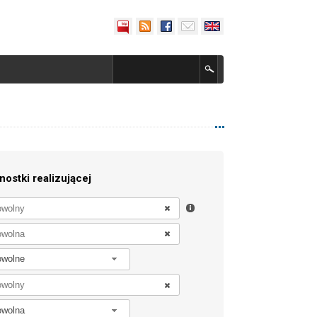
nostki realizującej
owolne
owolna