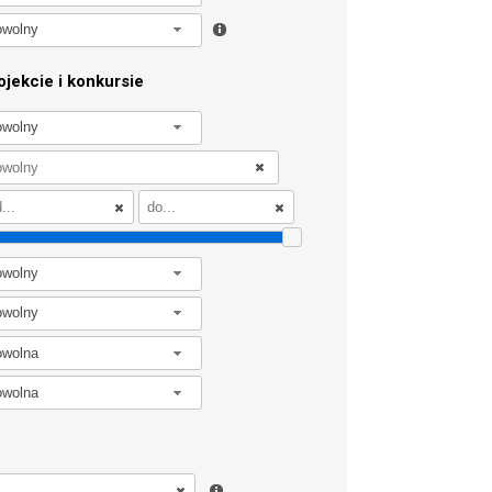
owolny
jekcie i konkursie
owolny
owolny
owolny
owolna
owolna