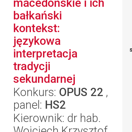
macedońskie i ich
bałkański
kontekst:
językowa
interpretacja
S
tradycji
sekundarnej
Konkurs:
OPUS 22
,
panel:
HS2
Kierownik: dr hab.
Wojciech Krzysztof