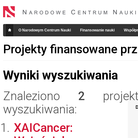
O Narodowym Centrum Nauki
Finansowanie nauki
Współpr
Projekty finansowane pr
Wyniki wyszukiwania
Znaleziono
2
projekt
wyszukiwania:
D
XAICancer: