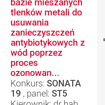
bazie mieszanych
tlenków metali do
usuwania
zanieczyszczeń
antybiotykowych z
S
wód poprzez
proces
ozonowan...
Konkurs:
SONATA
19
, panel:
ST5
Kierownik: dr hab.