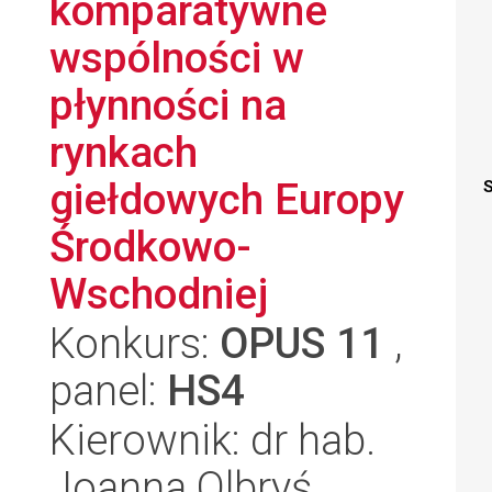
komparatywne
wspólności w
płynności na
rynkach
giełdowych Europy
S
Środkowo-
Wschodniej
Konkurs:
OPUS 11
,
panel:
HS4
Kierownik: dr hab.
Joanna Olbryś