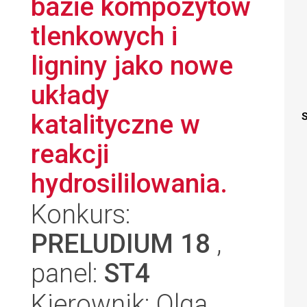
bazie kompozytów
tlenkowych i
ligniny jako nowe
układy
katalityczne w
S
reakcji
hydrosililowania.
Konkurs:
PRELUDIUM 18
,
panel:
ST4
Kierownik: Olga