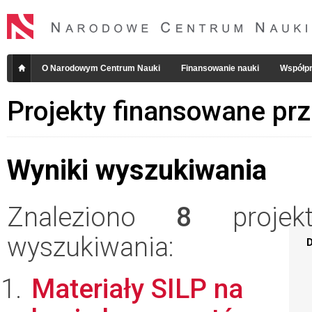
O Narodowym Centrum Nauki
Finansowanie nauki
Współpr
Projekty finansowane pr
Wyniki wyszukiwania
Znaleziono
8
projekt
wyszukiwania:
D
Materiały SILP na