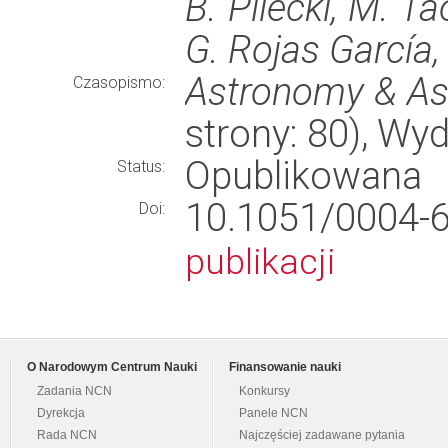
B. Pilecki, M. T
G. Rojas García,
Astronomy & As
Czasopismo:
strony: 80), W
Opublikowana
Status:
10.1051/000
Doi:
publikacji
O Narodowym Centrum Nauki
Finansowanie nauki
Zadania NCN
Konkursy
Dyrekcja
Panele NCN
Rada NCN
Najczęściej zadawane pytania