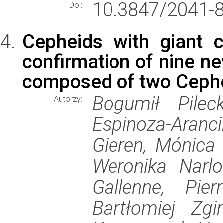
10.3847/2041-
Doi:
Cepheids with giant c
confirmation of nine n
composed of two Ceph
Bogumił Pilec
Autorzy:
Espinoza-Aranc
Gieren, Mónica 
Weronika Narlo
Gallenne, Pier
Bartłomiej Zgi