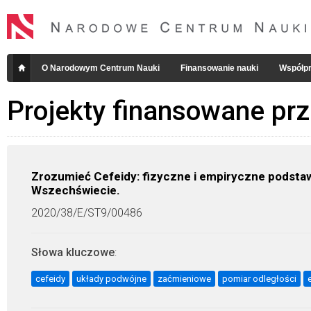
O Narodowym Centrum Nauki
Finansowanie nauki
Współpr
Projekty finansowane pr
Zrozumieć Cefeidy: fizyczne i empiryczne podsta
Wszechświecie.
2020/38/E/ST9/00486
Słowa kluczowe
:
cefeidy
układy podwójne
zaćmieniowe
pomiar odległości