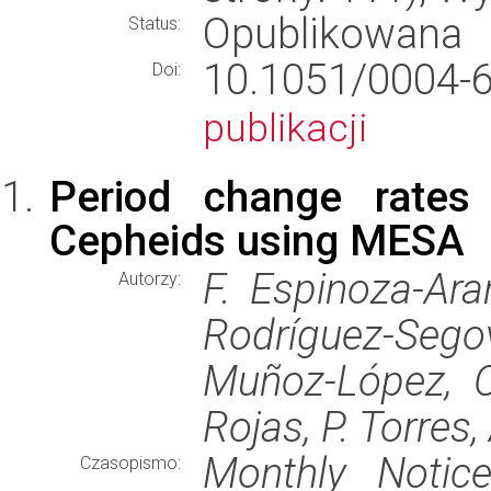
Opublikowana
Status:
10.1051/000
Doi:
publikacji
Period change rates
Cepheids using MESA
F. Espinoza-Ara
Autorzy:
Rodríguez-Segov
Muñoz-López, C
Rojas, P. Torres
Monthly Notic
Czasopismo: