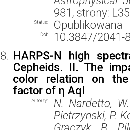
Astrophysical J
981, strony: L3
Opublikowana
Status:
10.3847/2041-
Doi:
HARPS-N high spectra
Cepheids. II. The imp
color relation on th
factor of η Aql
N. Nardetto, W.
Autorzy:
Pietrzynski, P. K
Graczyk, B. Pil