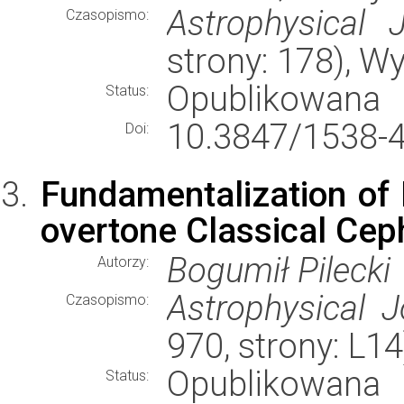
Astrophysical J
Czasopismo:
strony: 178), 
Opublikowana
Status:
10.3847/1538-
Doi:
Fundamentalization of 
overtone Classical Cep
Bogumił Pilecki
Autorzy:
Astrophysical J
Czasopismo:
970, strony: L1
Opublikowana
Status: