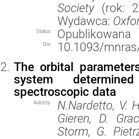
Society
(rok: 2
Wydawca:
Oxfor
Opublikowana
Status:
10.1093/mnras
Doi:
The orbital parameter
system determin
spectroscopic data
N.Nardetto, V. H
Autorzy:
Gieren, D. Gra
Storm, G. Pietrz