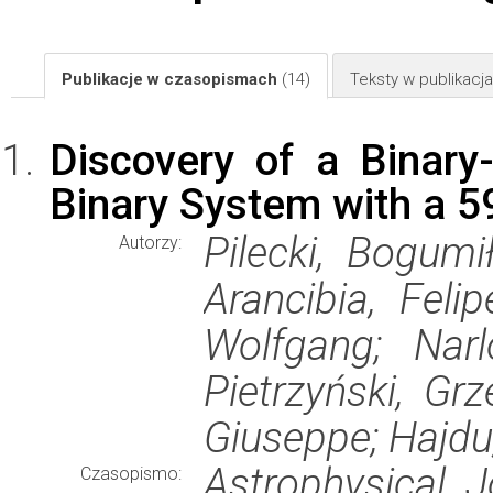
Publikacje w czasopismach
(14)
Teksty w publikac
Discovery of a Binary-
Binary System with a 59
Pilecki, Bogumi
Autorzy:
Arancibia, Felip
Wolfgang; Narlo
Pietrzyński, Gr
Giuseppe; Hajdu
Astrophysical J
Czasopismo: