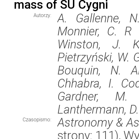
mass of SU Cygni
A. Gallenne, N
Autorzy:
Monnier, C. R P
Winston, J. K
Pietrzyński, W. G
Bouquin, N. A
Chhabra, I. Cod
Gardner, M. 
Lanthermann, D.
Astronomy & As
Czasopismo:
strony: 111), 