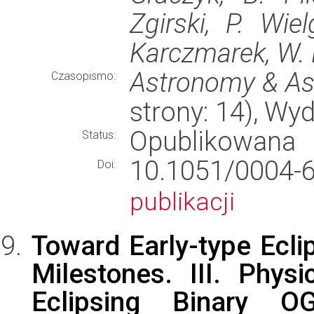
Zgirski, P. Wie
Karczmarek, W. 
Astronomy & As
Czasopismo:
strony: 14), W
Opublikowana
Status:
10.1051/000
Doi:
publikacji
Toward Early-type Eclip
Milestones. III. Phys
Eclipsing Binary 