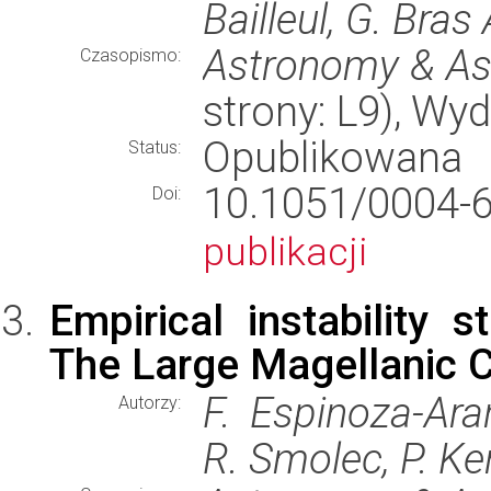
Bailleul, G. Bras
Astronomy & As
Czasopismo:
strony: L9), W
Opublikowana
Status:
10.1051/000
Doi:
publikacji
Empirical instability s
The Large Magellanic C
F. Espinoza-Aran
Autorzy:
R. Smolec, P. Ke