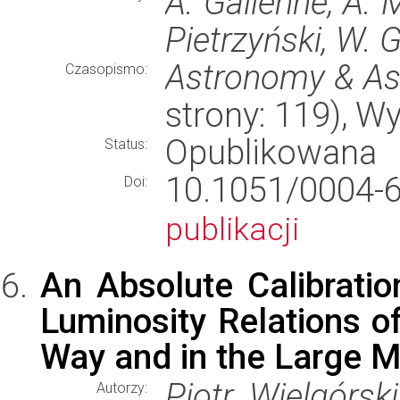
A. Gallenne, A. M
Pietrzyński, W. G
Astronomy & As
Czasopismo:
strony: 119), 
Opublikowana
Status:
10.1051/000
Doi:
publikacji
An Absolute Calibratio
Luminosity Relations of
Way and in the Large M
Piotr Wielgórsk
Autorzy: