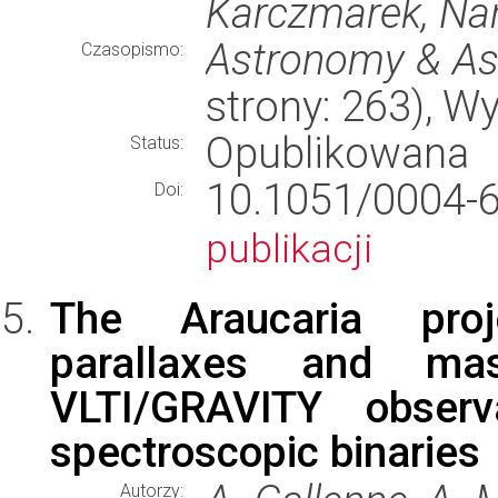
Karczmarek, Na
Astronomy & As
Czasopismo:
strony: 263), 
Opublikowana
Status:
10.1051/000
Doi:
publikacji
The Araucaria proje
parallaxes and ma
VLTI/GRAVITY observ
spectroscopic binaries
Autorzy: