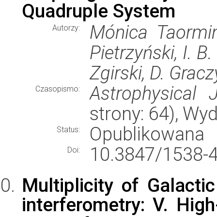
Quadruple System
Mónica Taormina,
Autorzy:
Pietrzyński, I. B
Zgirski, D. Gracz
Astrophysical J
Czasopismo:
strony: 64), W
Opublikowana
Status:
10.3847/1538-
Doi:
Multiplicity of Galact
interferometry: V. High