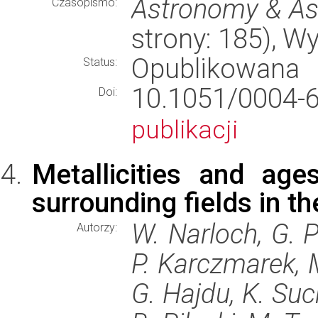
Astronomy & As
Czasopismo:
strony: 185), 
Opublikowana
Status:
10.1051/000
Doi:
publikacji
Metallicities and age
surrounding fields in t
W. Narloch, G. Pi
Autorzy:
P. Karczmarek, M
G. Hajdu, K. Suc