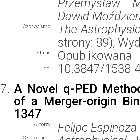
Przemysław Mi
Dawid Moździers
The Astrophysic
Czasopismo:
strony: 89), W
Opublikowana
Status:
10.3847/1538-
Doi:
A Novel q-PED Method:
of a Merger-origin B
1347
Felipe Espinoza-
Autorzy:
Czasopismo: