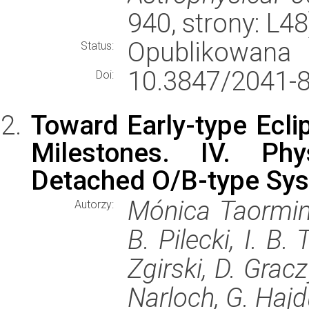
940, strony: L4
Opublikowana
Status:
10.3847/2041-8
Doi:
Toward Early-type Eclip
Milestones. IV. Phy
Detached O/B-type Sys
Mónica Taormina,
Autorzy:
B. Pilecki, I. B
Zgirski, D. Grac
Narloch, G. Haj